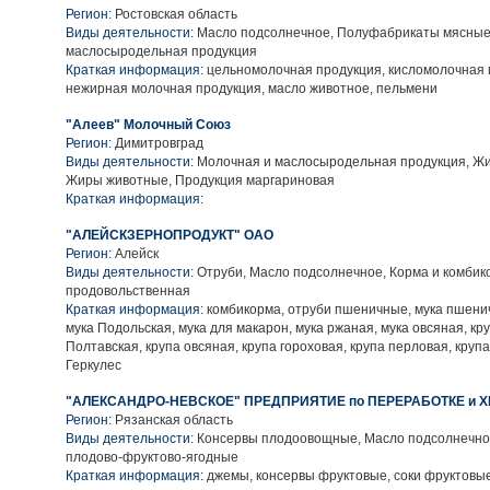
Регион:
Ростовская область
Виды деятельности:
Масло подсолнечное, Полуфабрикаты мясные
маслосыродельная продукция
Краткая информация:
цельномолочная продукция, кисломолочная 
нежирная молочная продукция, масло животное, пельмени
"Алеев" Молочный Союз
Регион:
Димитровград
Виды деятельности:
Молочная и маслосыродельная продукция, Ж
Жиры животные, Продукция маргариновая
Краткая информация:
"АЛЕЙСКЗЕРНОПРОДУКТ" ОАО
Регион:
Алейск
Виды деятельности:
Отруби, Масло подсолнечное, Корма и комбико
продовольственная
Краткая информация:
комбикорма, отруби пшеничные, мука пшенич
мука Подольская, мука для макарон, мука ржаная, мука овсяная, кр
Полтавская, крупа овсяная, крупа гороховая, крупа перловая, крупа
Геркулес
"АЛЕКСАНДРО-НЕВСКОЕ" ПРЕДПРИЯТИЕ по ПЕРЕРАБОТКЕ и 
Регион:
Рязанская область
Виды деятельности:
Консервы плодоовощные, Масло подсолнечное
плодово-фруктово-ягодные
Краткая информация:
джемы, консервы фруктовые, соки фруктовые