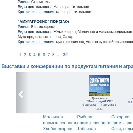
Регион:
Строитель
Виды деятельности:
Масло растительное
Краткая информация:
масло растительное
"АМУРАГРОФИС" ПКФ (ЗАО)
Регион:
Благовещенск
Виды деятельности:
Жмых и шрот, Молочная и маслосыродельная п
Мука продовольственная, Сахар
Краткая информация:
мука пшеничная, молоко сухое обезжиренно
1
2
3
4
5
6
7
8
...
39
Выставки и конференции по продуктам питания и агр
День поля
"ВолгоградАГРО"
6 о
6 августа — 7 августа в
23:59
Молочная
Рыбная
Сахарная
промышленность
промышленность
промышле
Хлебопекарная
Табачная
Соки, воды