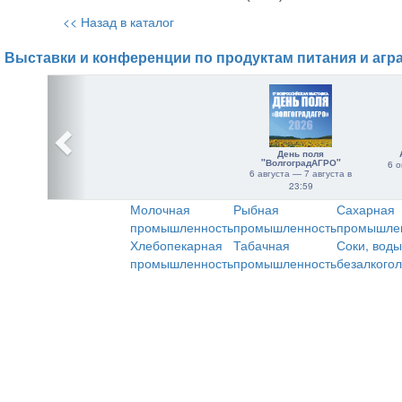
<< Назад в каталог
Выставки и конференции по продуктам питания и агр
День поля
"ВолгоградАГРО"
6 о
6 августа — 7 августа в
23:59
Молочная
Рыбная
Сахарная
промышленность
промышленность
промышле
Хлебопекарная
Табачная
Соки, воды
промышленность
промышленность
безалкого