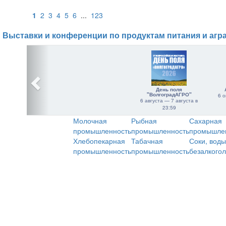
1
2
3
4
5
6
...
123
Выставки и конференции по продуктам питания и агр
День поля
"ВолгоградАГРО"
6 о
6 августа — 7 августа в
23:59
Молочная
Рыбная
Сахарная
промышленность
промышленность
промышле
Хлебопекарная
Табачная
Соки, воды
промышленность
промышленность
безалкого