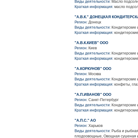
Виды деятельности:
Масло подсол
Краткая информация:
масло подсо
"А.В.К." ДОНЕЦКАЯ КОНДИТЕРСК
Регион:
Донецк
Виды деятельности:
Кондитерские 
Краткая информация:
кондитерские
"А.В.К.КИЕВ" ООО
Регион:
Киев
Виды деятельности:
Кондитерские 
Краткая информация:
кондитерские
"А.КОРКУНОВ" ООО
Регион:
Москва
Виды деятельности:
Кондитерские 
Краткая информация:
конфеты, гл
"А.П.ИВАНОВ" ООО
Регион:
Санкт-Петербург
Виды деятельности:
Кондитерские 
Краткая информация:
кондитерские
"А.П.С." АО
Регион:
Харьков
Виды деятельности:
Рыба и рыбная
плодоовощные, Овощная сушеная 