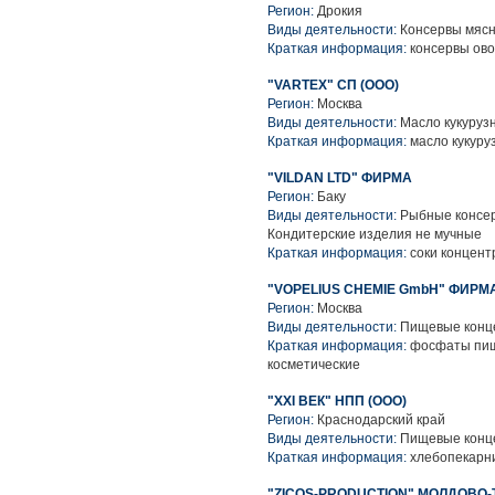
Регион:
Дрокия
Виды деятельности:
Консервы мясн
Краткая информация:
консервы ово
"VARTEX" СП (ООО)
Регион:
Москва
Виды деятельности:
Масло кукуруз
Краткая информация:
масло кукуру
"VILDAN LTD" ФИРМА
Регион:
Баку
Виды деятельности:
Рыбные консер
Кондитерские изделия не мучные
Краткая информация:
соки концент
"VOPELIUS CHEMIE GmbH" ФИРМ
Регион:
Москва
Виды деятельности:
Пищевые конце
Краткая информация:
фосфаты пищ
косметические
"XXI ВЕК" НПП (ООО)
Регион:
Краснодарский край
Виды деятельности:
Пищевые конце
Краткая информация:
хлебопекарни
"ZICOS-PRODUCTION" МОЛДОВО-