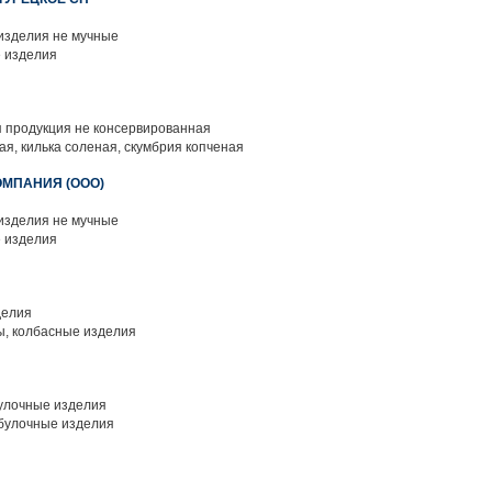
изделия не мучные
 изделия
 продукция не консервированная
ая, килька соленая, скумбрия копченая
ОМПАНИЯ (ООО)
изделия не мучные
 изделия
делия
, колбасные изделия
улочные изделия
булочные изделия