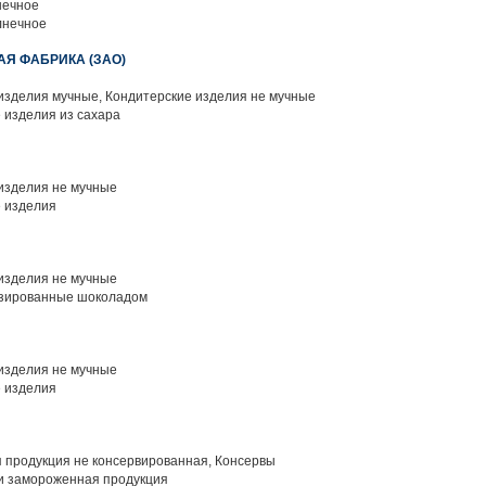
нечное
лнечное
АЯ ФАБРИКА (ЗАО)
изделия мучные, Кондитерские изделия не мучные
 изделия из сахара
изделия не мучные
 изделия
изделия не мучные
азированные шоколадом
изделия не мучные
 изделия
 продукция не консервированная, Консервы
и замороженная продукция