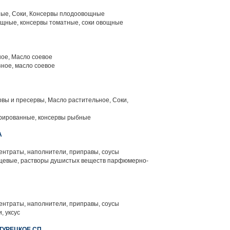
ые, Соки, Консервы плодоовощные
щные, консервы томатные, соки овощные
ное, Масло соевое
зное, масло соевое
вы и пресервы, Масло растительное, Соки,
рированные, консервы рыбные
А
нтраты, наполнители, приправы, соусы
евые, растворы душистых веществ парфюмерно-
нтраты, наполнители, приправы, соусы
, уксус
ТУРЕЦКОЕ СП