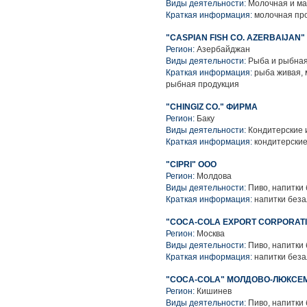
Виды деятельности:
Молочная и ма
Краткая информация:
молочная про
"CASPIAN FISH CO. AZERBAIJAN
Регион:
Азербайджан
Виды деятельности:
Рыба и рыбная
Краткая информация:
рыба живая, 
рыбная продукция
"CHINGIZ CO." ФИРМА
Регион:
Баку
Виды деятельности:
Кондитерские 
Краткая информация:
кондитерские
"CIPRI" ООО
Регион:
Молдова
Виды деятельности:
Пиво, напитки
Краткая информация:
напитки беза
"COCA-COLA EXPORT CORPORAT
Регион:
Москва
Виды деятельности:
Пиво, напитки
Краткая информация:
напитки беза
"COCA-COLA" МОЛДОВО-ЛЮКСЕ
Регион:
Кишинев
Виды деятельности:
Пиво, напитки