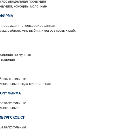
слосыродельная продукция
дукция, консервы молочные
" ФИРМА
 продукция не консервированная
мука рыбная, жир рыбий, икра осетровых рыб,
изделия не мучные
 изделия
 безалкогольные
лкогольные, вода минеральная
ION" ФИРМА
 безалкогольные
лкогольные
МБУРГСКОЕ СП
 безалкогольные