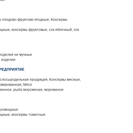
ы плодово-фруктово-ягодные, Консервы
щные, консервы фруктовые, сок яблочный, сок
изделия не мучные
 изделия
 ПРЕДПРИЯТИЕ
слосыродельная продукция, Консервы мясные,
рвированная, Мясо
женное, рыба мороженая, мороженое
доовощные
щные, консервы томатные