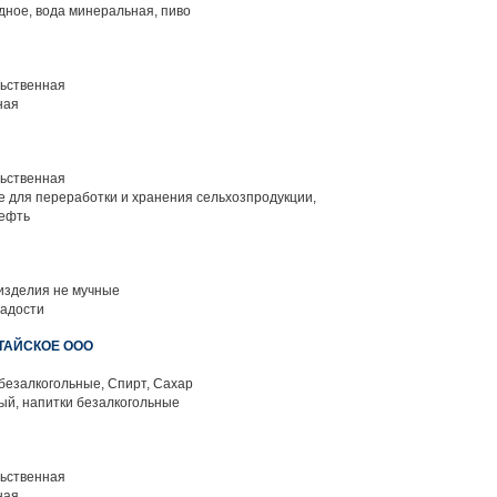
дное, вода минеральная, пиво
ьственная
ная
ьственная
 для переработки и хранения сельхозпродукции,
нефть
изделия не мучные
адости
ИТАЙСКОЕ ООО
безалкогольные, Спирт, Сахар
ый, напитки безалкогольные
ьственная
ная