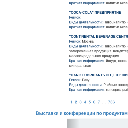
Краткая информация:
напитки беза
"COCA-COLA" ПРЕДПРИЯТИЕ
Регион:
Виды деятельности:
Пиво, напитки
Краткая информация:
напитки беза
"CONTINENTAL BEVERAGE CENTR
Регион:
Москва
Виды деятельности:
Пиво, напитки
замороженная продукция, Кондитер
маслосыродельная продукция
Краткая информация:
йогурт, шокол
минеральная
"DANIZ LUBRICANTS CO., LTD" Ф
Регион:
Баку
Виды деятельности:
Рыбные консер
Краткая информация:
консервы ры
1
2
3
4
5
6
7
...
736
Выставки и конференции по продуктам