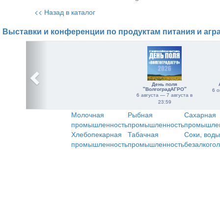
<< Назад в каталог
Выставки и конференции по продуктам питания и агр
День поля
"ВолгоградАГРО"
6 о
6 августа — 7 августа в
23:59
Молочная
Рыбная
Сахарная
промышленность
промышленность
промышле
Хлебопекарная
Табачная
Соки, воды
промышленность
промышленность
безалкого