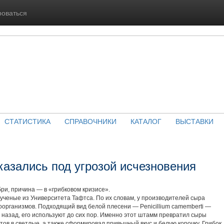
роваться
СТАТИСТИКА
СПРАВОЧНИКИ
КАТАЛОГ
ВЫСТАВКИ
казались под угрозой исчезновения
ри, причина — в «грибковом кризисе».
ученые из Университета Тафтса. По их словам, у производителей сыра
организмов. Подходящий вид белой плесени — Penicillium camemberti —
 назад, его используют до сих пор. Именно этот штамм превратил сыры
ов в светлые, а также сформировал привычный вкус и белую корочку. Грибок