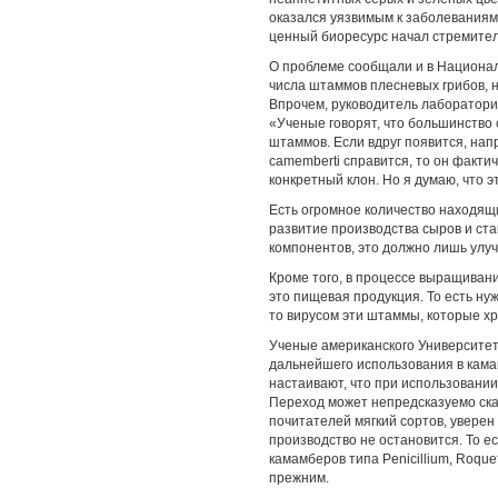
оказался уязвимым к заболеваниям.
ценный биоресурс начал стремитель
О проблеме сообщали и в Национа
числа штаммов плесневых грибов, 
Впрочем, руководитель лаборатор
«Ученые говорят, что большинство 
штаммов. Если вдруг появится, напр
camembеrti справится, то он факти
конкретный клон. Но я думаю, что эт
Есть огромное количество находящ
развитие производства сыров и ст
компонентов, это должно лишь улу
Кроме того, в процессе выращивани
это пищевая продукция. То есть ну
то вирусом эти штаммы, которые хр
Ученые американского Университе
дальнейшего использования в камам
настаивают, что при использовании
Переход может непредсказуемо сказ
почитателей мягкий сортов, увере
производство не остановится. То ес
камамберов типа Penicillium, Roque
прежним.