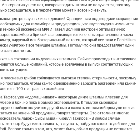
 Альтернатив у него нет, воспроизводить штамм не получается, поэтому
но сокращаться, а в перспективе может и вовсе исчезнуть.
льном центре научных исследований Франции: там подтвердили сокращение
необходимых для камамбера и предупредили, что вкус продукта изменится.
ии геномной инженерии МФТИ Павел Волчков настроен оптимистично:
сыров камамбер и бри сейчас производятся из очень ограниченного числа
имер, вирусный или бактериальный патоген, который все-таки с Penicillium
чески уничтожит все текущие штаммы. Потому что они предоставляет один
о все-таки не так.
ихся на сохранении выделенных штаммов. Сейчас происходит интенсивное
ановится больше компаний, которые вовлечены в выпуск соответствующих
чшить ситуацию.
я плесневых грибов соблюдается высокая степень стерильности, поскольку
жно постараться, чтобы как-то одновременно заразить бактерией или каким-
анятся в 100 тыс. разных хозяйств».
та Тафтса уже «одомашнивают» некоторые дикие штаммы плесени для
бере и бри, но пока в рамках эксперимента. К тому же сыровары
 других грибков получится другой сыр и назвать его камамбером уже нельзя.
аться на конечной продукции, говорят эксперты. Это оттолкнет многих
н основатель лавок «Сыры мира» Кирилл Тажиров: «В любом случае
ть этот сыр будут изготавливать, выпускать, найдутся какие-то добавки для
forti. Вопрос только в том, что, может быть, объем продукции не останется