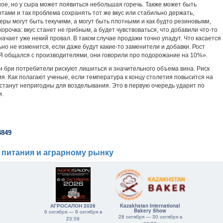
ое, но у сыра может появиться небольшая горечь. Также может быть
ртами и так проблема сохранять тот же вкус или стабильно держать,
еры могут быть текучими, а могут быть плотными и как будто резиновыми,
корочка: вкус станет не грибным, а будет чувствоваться, что добавили что-то
начает уже некий провал. В таком случае продажи точно упадут. Что касается
ьно не изменится, если даже будут какие-то заменители и добавки. Рост
 Я общался с производителями, они говорили про подорожание на 10%».
 бри потребители рискуют лишиться и значительного объема вина. Риск
ия. Как полагают ученые, если температура к концу столетия повысится на
 станут непригодны для возделывания. Это в первую очередь ударит по
и.
3849
 питания и аграрному рынку
АГРОСАЛОН 2026
Kazakhstan International
Bakery Show
6 октября — 9 октября в
28 октября — 30 октября в
23:59