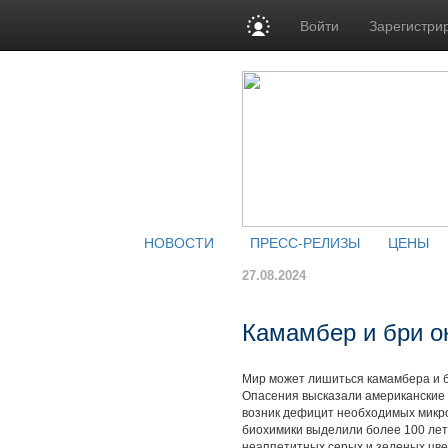
Войти
Зарегистри
НОВОСТИ
ПРЕСС-РЕЛИЗЫ
ЦЕНЫ
27.08.2024
Камамбер и бри о
Мир может лишиться камамбера и б
Опасения высказали американские 
возник дефицит необходимых микро
биохимики выделили более 100 лет
неаппетитных серых и зеленых цвет