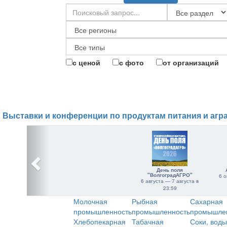
с ценой
с фото
от организаций
Выставки и конференции по продуктам питания и агр
День поля
"ВолгоградАГРО"
6 о
6 августа — 7 августа в
23:59
Молочная
Рыбная
Сахарная
промышленность
промышленность
промышле
Хлебопекарная
Табачная
Соки, воды