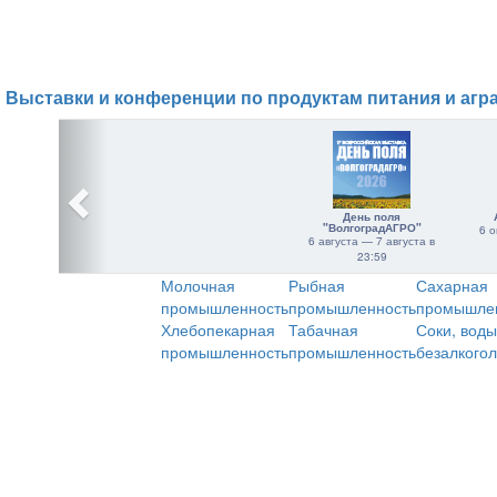
Выставки и конференции по продуктам питания и агр
День поля
"ВолгоградАГРО"
6 о
6 августа — 7 августа в
23:59
Молочная
Рыбная
Сахарная
промышленность
промышленность
промышле
Хлебопекарная
Табачная
Соки, воды
промышленность
промышленность
безалкого