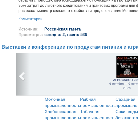
отрасли с помощью мер господдержки - от субсидий на закладку м
95% затрат до льготного кредитования и грантовых программ для ф
рассказал министр сельского хозяйства и продовольствия Московс
Комментарии
Источник:
Российская газета
Просмотры:
сегодня: 2, всего: 536
Выставки и конференции по продуктам питания и агр
АГРОСАЛОН 20
6 октября — 9 октя
23:59
Молочная
Рыбная
Сахарная
промышленность
промышленность
промышле
Хлебопекарная
Табачная
Соки, воды
промышленность
промышленность
безалкого