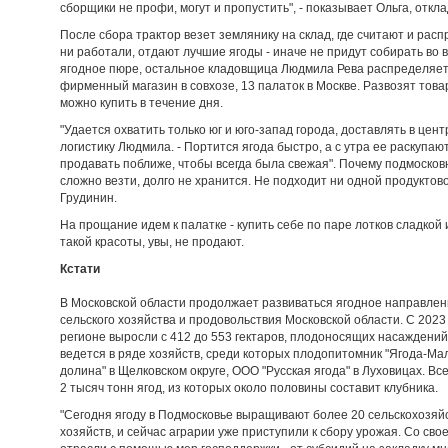
сборщики не профи, могут и пропустить", - показывает Ольга, откл
После сбора трактор везет землянику на склад, где считают и рас
ни работали, отдают лучшие ягоды - иначе не придут собирать во 
ягодное пюре, остальное кладовщица Людмила Рева распределяет 
фирменный магазин в совхозе, 13 палаток в Москве. Развозят това
можно купить в течение дня.
"Удается охватить только юг и юго-запад города, доставлять в цент
логистику Людмила. - Портится ягода быстро, а с утра ее раскупаю
продавать поближе, чтобы всегда была свежая". Почему подмосков
сложно везти, долго не хранится. Не подходит ни одной продуктово
Грудинин.
На прощание идем к палатке - купить себе по паре лотков сладкой 
такой красоты, увы, не продают.
Кстати
В Московской области продолжает развиваться ягодное направлен
сельского хозяйства и продовольствия Московской области. С 202
регионе выросли с 412 до 553 гектаров, плодоносящих насаждений 
ведется в ряде хозяйств, среди которых плодопитомник "Ягода-Ма
долина" в Щелковском округе, ООО "Русская ягода" в Луховицах. Вс
2 тысяч тонн ягод, из которых около половины составит клубника.
"Сегодня ягоду в Подмосковье выращивают более 20 сельскохозя
хозяйств, и сейчас аграрии уже приступили к сбору урожая. Со с