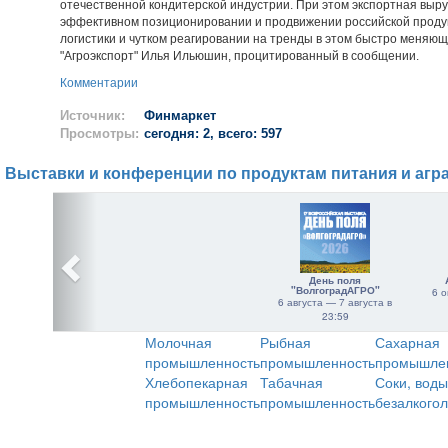
отечественной кондитерской индустрии. При этом экспортная выр
эффективном позиционировании и продвижении российской проду
логистики и чутком реагировании на тренды в этом быстро меняющ
"Агроэкспорт" Илья Ильюшин, процитированный в сообщении.
Комментарии
Источник:
Финмаркет
Просмотры:
сегодня: 2, всего: 597
Выставки и конференции по продуктам питания и агр
День поля
"ВолгоградАГРО"
6 о
6 августа — 7 августа в
23:59
Молочная
Рыбная
Сахарная
промышленность
промышленность
промышле
Хлебопекарная
Табачная
Соки, воды
промышленность
промышленность
безалкого