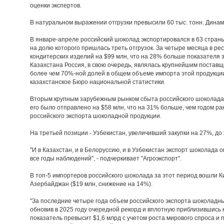
оценки экспертов.
В натуральном выражении отгрузки превысили 60 тыс. тонн. Динам
В январе-апреле российский шоколад экспортировался в 63 страны
на долю которого пришлась треть отгрузок. За четыре месяца в р
кондитерских изделий на $99 млн, что на 28% больше показателя 
Казахстана Россия, в свою очередь, являлась крупнейшим постав
более чем 70%-ной долей в общем объеме импорта этой продукции"
казахстанское Бюро национальной статистики.
Вторым крупным зарубежным рынком сбыта российского шоколада 
его было отправлено на $58 млн, что на 31% больше, чем годом 
российского экспорта шоколадной продукции.
На третьей позиции - Узбекистан, увеличивший закупки на 27%, до 
"И в Казахстан, и в Белоруссию, и в Узбекистан экспорт шоколада
все годы наблюдений", - подчеркивает "Агроэкспорт".
В топ-5 импортеров российского шоколада за этот период вошли Ки
Азербайджан ($19 млн, снижение на 14%).
"За последние четыре года объем российского экспорта шоколадны
обновив в 2025 году очередной рекорд и вплотную приблизившись к
показатель превысит $1,6 млрд с учетом роста мирового спроса и