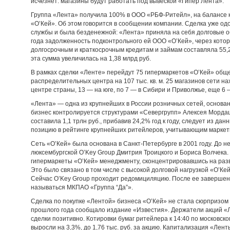
исчезнет: магазины будут работать под вывеской «Гипер Лента».
Группа «Лента» получила 100% в ООО «РБФ-Ритейл», на балансе к
«О’Кей». Об этом говорится в сообщении компании. Сделка уже 
службы и была безденежной: «Лента» приняла на себя долговые 
года задолженность подконтрольного ей ООО «О’Кей», через кото
долгосрочным и краткосрочным кредитам и займам составляла 55,27
эта сумма увеличилась на 1,38 млрд руб.
В рамках сделки «Ленте» перейдут 75 гипермаркетов «О’Кей» обще
распределительных центра на 107 тыс. кв. м. 25 магазинов сети на
центре страны, 13 — на юге, по 7 — в Сибири и Приволжье, еще 6 
«Лента» — одна из крупнейших в России розничных сетей, основа
бизнес контролируется структурами «Севергрупп» Алексея Мордаш
составила 1,1 трлн руб., прибавив 24,2% год к году, следует из дан
позицию в рейтинге крупнейших ритейлеров, учитывающим маркет
Сеть «О’Кей» была основана в Санкт-Петербурге в 2001 году. До 
люксембургской O’Key Group Дмитрия Троицкого и Бориса Волчека.
гипермаркеты «О’Кей» менеджменту, сконцентрировавшись на разв
Это было связано в том числе с высокой долговой нагрузкой «О’Кей
Сейчас O’Key Group проходит редомициляцию. После ее завершен
называться МКПАО «Группа “Да”».
Сделка по покупке «Лентой» бизнеса «О’Кей» не стала сюрпризом д
прошлого года сообщало издание «Известия». Держатели акций «Л
сделки позитивно. Котировки бумаг ритейлера к 14:40 по московск
выросли на 3,3%, до 1,76 тыс. руб. за акцию. Капитализация «Лент