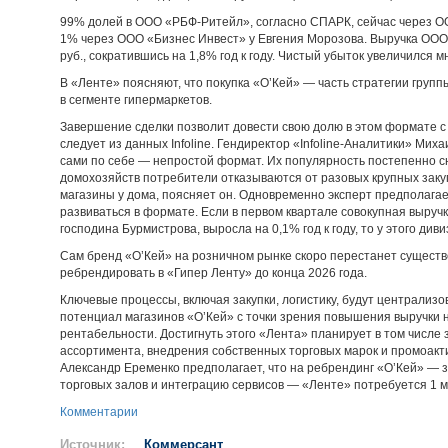
99% долей в ООО «РБФ-Ритейл», согласно СПАРК, сейчас через О
1% через ООО «Бизнес Инвест» у Евгения Морозова. Выручка ООО 
руб., сократившись на 1,8% год к году. Чистый убыток увеличился м
В «Ленте» поясняют, что покупка «О’Кей» — часть стратегии груп
в сегменте гипермаркетов.
Завершение сделки позволит довести свою долю в этом формате с 
следует из данных Infoline. Гендиректор «Infoline-Аналитики» Мих
сами по себе — непростой формат. Их популярность постепенно с
домохозяйств потребители отказываются от разовых крупных закуп
магазины у дома, поясняет он. Одновременно эксперт предполагае
развиваться в формате. Если в первом квартале совокупная выручк
господина Бурмистрова, выросла на 0,1% год к году, то у этого ди
Сам бренд «О’Кей» на розничном рынке скоро перестанет существ
ребрендировать в «Гипер Ленту» до конца 2026 года.
Ключевые процессы, включая закупки, логистику, будут централизо
потенциал магазинов «О’Кей» с точки зрения повышения выручки н
рентабельности. Достигнуть этого «Лента» планирует в том числе
ассортимента, внедрения собственных торговых марок и промоак
Александр Еременко предполагает, что на ребрендинг «О’Кей» — 
торговых залов и интеграцию сервисов — «Ленте» потребуется 1 м
Комментарии
Источник:
Коммерсант