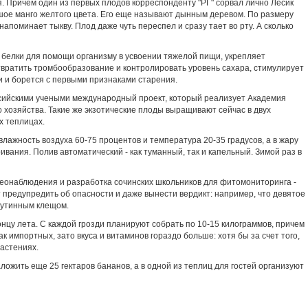
. Причем один из первых плодов корреспонденту "РГ" сорвал лично Лесик
шое манго желтого цвета. Его еще называют дынным деревом. По размеру
 напоминает тыкву. Плод даже чуть переспел и сразу тает во рту. А сколько
 белки для помощи организму в усвоении тяжелой пищи, укрепляет
вратить тромбообразование и контролировать уровень сахара, стимулирует
и и борется с первыми признаками старения.
ссийскими учеными международный проект, который реализует Академия
о хозяйства. Такие же экзотические плоды выращивают сейчас в двух
х теплицах.
лажность воздуха 60-75 процентов и температура 20-35 градусов, а в жару
вания. Полив автоматический - как туманный, так и капельный. Зимой раз в
еонаблюдения и разработка сочинских школьников для фитомониторинга -
т предупредить об опасности и даже вынести вердикт: например, что девятое
аутинным клещом.
онцу лета. С каждой грозди планируют собрать по 10-15 килограммов, причем
ак импортных, зато вкуса и витаминов гораздо больше: хотя бы за счет того,
растениях.
жить еще 25 гектаров бананов, а в одной из теплиц для гостей организуют