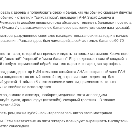
орвать с дерева и попробовать свежий банан, как мы обычно срываем фрукты
 необычно, - отметили "дегустаторы", президент АНА Зураб Джапуа и
Чекмарев (в декабре прошлого года абхазскую теплицу с бананами посетила
и Оксана Лут, а высаженное ею банановое растение уже скоро даст урожай).
етров, разрушенное советское наследие, восстановили за год, и в начале
 растения. Раньше здесь был лимонарий, а сейчас только бананов 60-70
но тот сорт, который мы привыкли видеть на полках магазинов. Кроме него,
й", "золотой", "черный" и "мини-бананы". Еще подрастает самый сладкий в
 требует термической обработки - его жарят или варят, как картофель.
" академик директор НИИ сельского хозяйства АНА иностранный член РАН
ы плодоносят на пятый-шестой год, а тропические - через год. Для
ый урожай. Чтобы он был экологически чистым, применяются только
ьные вообще не используются.
тро, а манго и авокадо, наоборот, медленно, хотя их посадили
уйя, гуава, драгонфрут (питахайя), сахарный тростник... В планах -
сказал Айба.
лать ром, как на Кубе? - поинтересовалась автор этого материала.
м. Если в Казахстане на пяти гектарах планируют выращивать тысячу тонн
ветил собеседник.