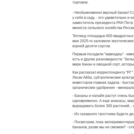
торговли.
- Необыкновенно вкусный банан! С
у себя в саду, - это удивительно и
заместитель президента РАН Петр 
министр сельского хозяйства Росси
Теплицу площадью 600 квадратных м
мая 2025-го заложили экзотические
корней десяти сортов.
Первым посадили "кавендиш" - имен
есть и другие разновидности: "белы
мире банан и овощной сорт, который
Как рассказал корреспонденту "РГ
Лесик Айба, субтропические культур
инвесторов главная задача - быстр
органические удобрения - минерал
- Бананы и папайя растут очень быс
одновременно. А еще ананасы, марак
выращивать более 300 растений, - 
- Из сахарного тростника будете де
- Посмотрим, пока экспериментируе
бананов, разве мы не сможем? - от