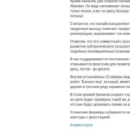
Кроме бананов, уже созрела папайя
Янкович. По виду напоминает боль
точно похож, а вот по вкусу больше
пользы!
Считается, что папайя расщепляет
сердечную мышцу, помогает предот
регенерацию, выравнивает тон кож
Отметим, что это совместный с ро
развития субтропического сельског
подобных инновационных сочински
В них поддерживается постоянная в
открываются форточки для проветри
день, летом - до десяти.
Внутри установлены 22 камеры вид
робот "Банано-код", который, може
дерево в третьем ряду заражено п
В Сочи урожай бананов созреет к к
их цена будет примерно такой же, к
что они будут дозревать прямо на 
Сочинские фермеры собираются зало
агротуры с дегустацией.
Комментарии