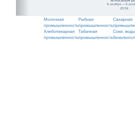
АГРОСАЛОН 20
6 октября — 9 октя
23:59
Молочная
Рыбная
Сахарная
промышленность
промышленность
промышле
Хлебопекарная
Табачная
Соки, воды
промышленность
промышленность
безалкого