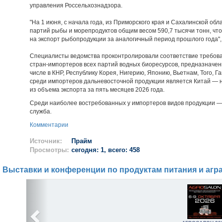
управления Россельхознадзора.
"На 1 июня, с начала года, из Приморского края и Сахалинской об
партий рыбы и морепродуктов общим весом 590,7 тысячи тонн, ч
на экспорт рыбопродукции за аналогичный период прошлого года", 
Специалисты ведомства проконтролировали соответствие требова
стран-импортеров всех партий водных биоресурсов, предназначенн
числе в КНР, Республику Корея, Нигерию, Японию, Вьетнам, Того, Г
среди импортеров дальневосточной продукции является Китай — н
из объема экспорта за пять месяцев 2026 года.
Среди наиболее востребованных у импортеров видов продукции — м
служба.
Комментарии
Источник:
Прайм
Просмотры:
сегодня: 1, всего: 458
Выставки и конференции по продуктам питания и агр