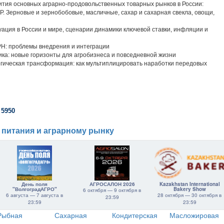
ития основных аграрно-продовольственных товарных рынков в России:
. Зерновые и зернобобовые, масличные, сахар и сахарная свекла, овощи,
ация в России и мире, сценарии динамики ключевой ставки, инфляции и
Н: проблемы внедрения и интеграции
ка: новые горизонты для агробизнеса и повседневной жизни
гическая трансформация: как мультиплицировать наработки передовых
 5950
 питания и аграрному рынку
День поля
АГРОСАЛОН 2026
Kazakhstan International
"ВолгоградАГРО"
Bakery Show
6 октября — 9 октября в
6 августа — 7 августа в
28 октября — 30 октября в
23:59
23:59
23:59
Рыбная
Сахарная
Кондитерская
Масложировая