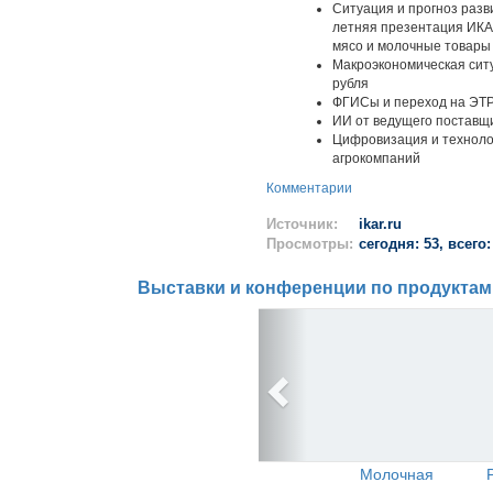
Ситуация и прогноз разв
летняя презентация ИКАР
мясо и молочные товары
Макроэкономическая ситу
рубля
ФГИСы и переход на ЭТР
ИИ от ведущего поставщи
Цифровизация и техноло
агрокомпаний
Комментарии
Источник:
ikar.ru
Просмотры:
сегодня: 53, всего:
Выставки и конференции по продуктам
Молочная