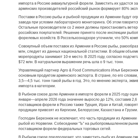
импорта в Россию аквакультурной форели. Заместить их удастся за 
армянских производителей российский рынок формирует 80% эксп
Поставки в Россию рыбы и рыбной продукции из Армении будут огра
завода при условии лабораторного мониторинга. Об этом говоритс
Остальные производители со 2 июня должны приостановить ветер
российских покупателей. Решение принято после инспекции рыб
форелевых хозяйств. В Россельхознадзоре уточнили, что 50% комп
Совокупный объем поставок из Армении в Россию рыбы, ракообразн
млн, следует из данных национальной статистики. В общем объеме
морепродукты занимают 10-е место. В 2025 году, согласно подсче
$72 млн. В натуральном выражении речь шла о 9 тыс. тонн.
Управляющий партнер Agro & Food Communications Илья Березнюк
основным продуктом армянского экспорта. В стране, по его слова
3,5—4,5 тыс. тонн такой рыбы в год. Это, по мнению эксперта, эк
импорта в категории.
В Рыбном союзе долю Армении в импорте форели в 2025 году оцен
январе—апреле 2026 года значение выросло до 12%, составив 2,6 т
поставщиков форели в Россию также Турция, Иран и Китай, говор
продукции привозят из Киргизии, Белоруссии, Казахстана и Грузии.
Господин Березнюк не исключает, что часть продукции из Армени
рыбой из Норвегии. Собеседники “Ъ” на рыбопромышленном рынке
поставщиком форели федеральных торговых сетей.
В Рыбном союзе предполагают, что заместить рыбу из Армении смо