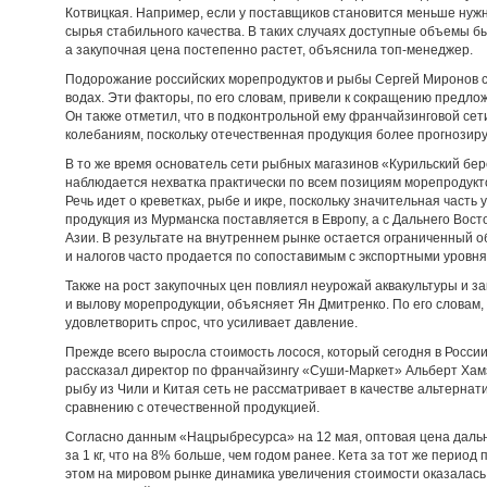
Котвицкая. Например, если у поставщиков становится меньше нуж
сырья стабильного качества. В таких случаях доступные объемы 
а закупочная цена постепенно растет, объяснила топ-менеджер.
Подорожание российских морепродуктов и рыбы Сергей Миронов с
водах. Эти факторы, по его словам, привели к сокращению предл
Он также отметил, что в подконтрольной ему франчайзинговой се
колебаниям, поскольку отечественная продукция более прогнозиру
В то же время основатель сети рыбных магазинов «Курильский бере
наблюдается нехватка практически по всем позициям морепродукт
Речь идет о креветках, рыбе и икре, поскольку значительная часть у
продукция из Мурманска поставляется в Европу, а с Дальнего Вос
Азии. В результате на внутреннем рынке остается ограниченный о
и налогов часто продается по сопоставимым с экспортными уровня
Также на рост закупочных цен повлиял неурожай аквакультуры и 
и вылову морепродукции, объясняет Ян Дмитренко. По его словам,
удовлетворить спрос, что усиливает давление.
Прежде всего выросла стоимость лосося, который сегодня в России
рассказал директор по франчайзингу «Суши-Маркет» Альберт Хамз
рыбу из Чили и Китая сеть не рассматривает в качестве альтернати
сравнению с отечественной продукцией.
Согласно данным «Нацрыбресурса» на 12 мая, оптовая цена даль
за 1 кг, что на 8% больше, чем годом ранее. Кета за тот же период 
этом на мировом рынке динамика увеличения стоимости оказалась