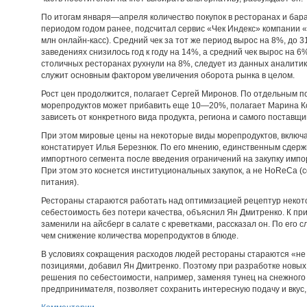
По итогам января—апреля количество покупок в ресторанах и бара
периодом годом ранее, подсчитал сервис «Чек Индекс» компании
млн онлайн-касс). Средний чек за тот же период вырос на 8%, до 3
заведениях снизилось год к году на 14%, а средний чек вырос на 6%
столичных ресторанах рухнули на 8%, следует из данных аналитик
служит основным фактором увеличения оборота рынка в целом.
Рост цен продолжится, полагает Сергей Миронов. По отдельным п
морепродуктов может прибавить еще 10—20%, полагает Марина Ко
зависеть от конкретного вида продукта, региона и самого поставщи
При этом мировые цены на некоторые виды морепродуктов, включая
констатирует Илья Березнюк. По его мнению, единственным сде
импортного сегмента после введения ограничений на закупку импо
При этом это коснется институциональных закупок, а не HoReCa 
питания).
Рестораны стараются работать над оптимизацией рецептур некот
себестоимость без потери качества, объяснил Ян Дмитренко. К при
заменили на айсберг в салате с креветками, рассказал он. По его
чем снижение количества морепродуктов в блюде.
В условиях сокращения расходов людей рестораны стараются «не 
позициями, добавил Ян Дмитренко. Поэтому при разработке новы
решения по себестоимости, например, заменяя тунец на снежного 
предпринимателя, позволяет сохранить интересную подачу и вкус