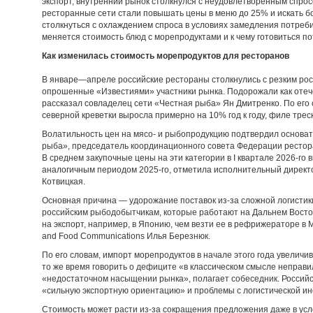
экспорт, внутренний рынок столкнулся с неудовлетворенным спрос
ресторанные сети стали повышать цены в меню до 25% и искать б
столкнуться с охлаждением спроса в условиях замедления потребит
меняется стоимость блюд с морепродуктами и к чему готовиться п
Как изменилась стоимость морепродуктов для ресторанов
В январе—апреле российские рестораны столкнулись с резким рос
опрошенные «Известиями» участники рынка. Подорожали как отеч
рассказал совладелец сети «Честная рыба» Ян Дмитренко. По его 
северной креветки выросла примерно на 10% год к году, филе трес
Волатильность цен на мясо- и рыбопродукцию подтвердил основа
рыба», председатель координационного совета Федерации рестор
В среднем закупочные цены на эти категории в I квартале 2026-г
аналогичным периодом 2025-го, отметила исполнительный директ
Котвицкая.
Основная причина — удорожание поставок из-за сложной логистики
российским рыбодобытчикам, которые работают на Дальнем Восто
на экспорт, например, в Японию, чем везти ее в рефрижераторе в
and Food Communications Илья Березнюк.
По его словам, импорт морепродуктов в начале этого года увеличи
то же время говорить о дефиците «в классическом смысле неправил
«недостаточном насыщении рынка», полагает собеседник. Росси
«сильную экспортную ориентацию» и проблемы с логистической ин
Стоимость может расти из-за сокращения предложения даже в усл