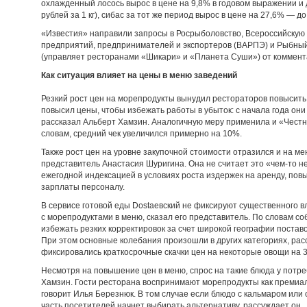
охлажденный лосось вырос в цене на 9,8% в годовом выражении и 
рублей за 1 кг), сибас за тот же период вырос в цене на 27,6% — до €
«Известия» направили запросы в Росрыболовство, Всероссийску
предприятий, предпринимателей и экспортеров (ВАРПЭ) и Рыбный
(управляет ресторанами «Шикари» и «Планета Суши») от коммент
Как ситуация влияет на цены в меню заведений
Резкий рост цен на морепродукты вынудил рестораторов повысить
повысил цены, чтобы избежать работы в убыток: с начала года они
рассказал Альберт Хамзин. Аналогичную меру применила и «Честна
словам, средний чек увеличился примерно на 10%.
Также рост цен на уровне закупочной стоимости отразился и на м
представитель Анастасия Шуригина. Она не считает это «чем-то 
ежегодной индексацией в условиях роста издержек на аренду, пов
зарплаты персоналу.
В сервисе готовой еды Dostaевский не фиксируют существенного 
с морепродуктами в меню, сказал его представитель. По словам с
избежать резких корректировок за счет широкой географии поставо
При этом основные колебания произошли в других категориях, расс
фиксировались краткосрочные скачки цен на некоторые овощи на 
Несмотря на повышение цен в меню, спрос на такие блюда у потр
Хамзин. Гости ресторана воспринимают морепродукты как премиал
говорит Илья Березнюк. В том случае если блюдо с кальмаром ил
часть посетителей начнет выбирать альтернативу, рассуждает он.