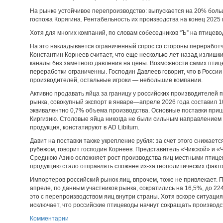
На рынке устойчивое перепроизводство: выпускается на 20% боль
госпожа Корягина. Рентабельность их производства на конец 2025 
Хотя для многих компаний, по словам собеседников “Ъ” на птицево
На это накладывается ограниченный спрос со стороны переработ
Константин Корнеев считает, что еще несколько лет назад излишк
каналы без заметного давления на цены. Возможности самих пти
переработки ограниченны. Господин Давлеев говорит, что в России
производителей, остальные игроки — небольшие компании.
Активно продавать яйца за границу у российских производителей п
рынка, совокупный экспорт в январе—апреле 2026 года составил 100
эквивалентно 0,7% объема производства. Основные поставки приш
Киргизию. Столовые яйца никогда не были сильным направлением э
продукция, констатируют в AD Libitum.
Давит на поставки также укрепление рубля: за счет этого снижает
рубежом, говорит господин Корнеев. Представитель «Чикской» и «Ч
Среднюю Азию осложняет рост производства яиц местными птицев
продукцию стало отправлять сложнее из-за геополитических факто
Импортеров российский рынок яиц, впрочем, тоже не привлекает. 
апреле, по данным участников рынка, сократились на 16,5%, до 22
это с перепроизводством яиц внутри страны. Хотя вскоре ситуаци
исключает, что российские птицеводы начнут сокращать производс
Комментарии