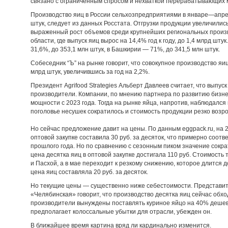
связано с ограниченным спросом и нехваткой перерабатывающих
Производство яиц в России сельхозпредприятиями в январе—апрел
штук, следует из данных Росстата. Отгрузки продукции увеличились
выраженный рост объемов среди крупнейших региональных произ
области, где выпуск яиц вырос на 14,4% год к году, до 1,4 млрд шту
31,6%, до 353,1 млн штук, в Башкирии — 71%, до 341,5 млн штук.
Собеседник “Ъ” на рынке говорит, что совокупное производство яи
млрд штук, увеличившись за год на 2,2%.
Президент Agrifood Strategies Альберт Давлеев считает, что выпу
производители. Компании, по мнению партнера по развитию бизн
мощности с 2023 года. Тогда на рынке яйца, напротив, наблюдался
поголовье несушек сократилось и стоимость продукции резко возро
Но сейчас предложение давит на цены. По данным eggpack.ru, на 
оптовой закупке составила 30 руб. за десяток, что примерно соот
прошлого года. Но по сравнению с сезонным пиком значение сокра
цена десятка яиц в оптовой закупке достигала 110 руб. Стоимос
и Пасхой, а в мае переходит к резкому снижению, которое длится д
цена яиц составляла 20 руб. за десяток.
Но текущие цены — существенно ниже себестоимости. Представит
«Челябинская» говорит, что производство десятка яиц сейчас обход
производители вынуждены поставлять куриное яйцо на 40% деше
предполагает колоссальные убытки для отрасли, убежден он.
В ближайшее время картина вряд ли кардинально изменится.