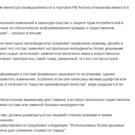
я министра промышленности и торговли РФ Антона Алиханова имеется в
несения изменений в законодательство о защите прав потребителей и
енные на обязательное информирование граждан о существенном
ии", - сказано в письме.
дня некоторые производители сохраняют привычную упаковку, дизайн и
дшают его состав: заменяют натуральные ингредиенты более дешевыми
ого сырья, используют заменители молочного жира и искусственные
лжает приобретать такой товар, уверенный, что его состав остался
нформация о составе формально указывается на упаковке, однако
 заметить изменения, особенно если они написаны мелким шрифтом или
в, и получается "скрытая шринкфляция качества", когда ухудшается не
обязательную маркировку для товаров, в которых произошло существенное
ем состава или заменой базовых ингредиентов.
тиве, должна размещаться на лицевой стороне упаковки и прямо
енениях.
формулировок он предложил следующие: "Использованы более дешевые
нена для снижения стоимости товара".