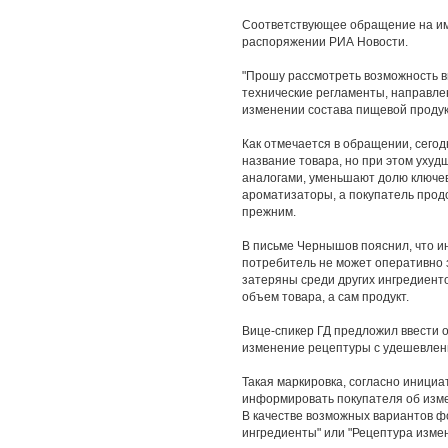
Соответствующее обращение на им
распоряжении РИА Новости.
"Прошу рассмотреть возможность в
технические регламенты, направл
изменении состава пищевой продукц
Как отмечается в обращении, сего
название товара, но при этом уху
аналогами, уменьшают долю ключев
ароматизаторы, а покупатель продо
прежним.
В письме Чернышов пояснил, что и
потребитель не может оперативно
затеряны среди других ингредиенто
объем товара, а сам продукт.
Вице-спикер ГД предложил ввести 
изменение рецептуры с удешевлени
Такая маркировка, согласно инициа
информировать покупателя об изм
В качестве возможных вариантов 
ингредиенты" или "Рецептура изме