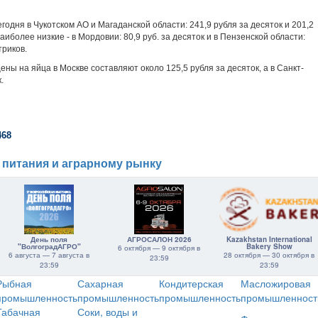
одня в Чукотском АО и Магаданской области: 241,9 рубля за десяток и 201,2
аиболее низкие - в Мордовии: 80,9 руб. за десяток и в Пензенской области:
триков.
ны на яйца в Москве составляют около 125,5 рубля за десяток, а в Санкт-
.
468
 питания и аграрному рынку
День поля
АГРОСАЛОН 2026
Kazakhstan International
"ВолгоградАГРО"
Bakery Show
6 октября — 9 октября в
6 августа — 7 августа в
28 октября — 30 октября в
23:59
23:59
23:59
Рыбная
Сахарная
Кондитерская
Масложировая
промышленность
промышленность
промышленность
промышленност
Табачная
Соки, воды и