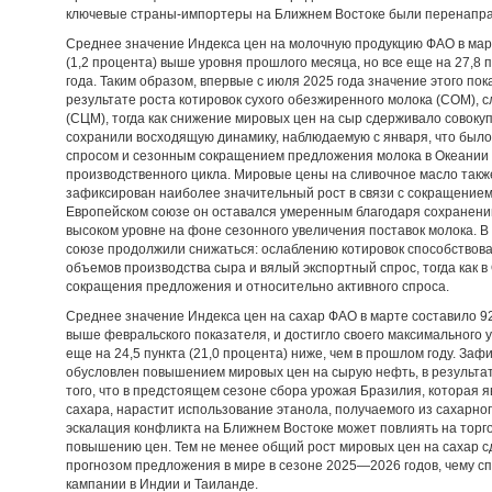
ключевые страны-импортеры на Ближнем Востоке были перенапра
Среднее значение Индекса цен на молочную продукцию ФАО в марте
(1,2 процента) выше уровня прошлого месяца, но все еще на 27,8 
года. Таким образом, впервые с июля 2025 года значение этого пок
результате роста котировок сухого обезжиренного молока (СОМ), с
(СЦМ), тогда как снижение мировых цен на сыр сдерживало совок
сохранили восходящую динамику, наблюдаемую с января, что бы
спросом и сезонным сокращением предложения молока в Океании
производственного цикла. Мировые цены на сливочное масло также
зафиксирован наиболее значительный рост в связи с сокращением 
Европейском союзе он оставался умеренным благодаря сохранени
высоком уровне на фоне сезонного увеличения поставок молока. В
союзе продолжили снижаться: ослаблению котировок способствов
объемов производства сыра и вялый экспортный спрос, тогда как 
сокращения предложения и относительно активного спроса.
Среднее значение Индекса цен на сахар ФАО в марте составило 92,4
выше февральского показателя, и достигло своего максимального у
еще на 24,5 пункта (21,0 процента) ниже, чем в прошлом году. За
обусловлен повышением мировых цен на сырую нефть, в результат
того, что в предстоящем сезоне сбора урожая Бразилия, которая 
сахара, нарастит использование этанола, получаемого из сахарног
эскалация конфликта на Ближнем Востоке может повлиять на торг
повышению цен. Тем не менее общий рост мировых цен на сахар 
прогнозом предложения в мире в сезоне 2025—2026 годов, чему 
кампании в Индии и Таиланде.