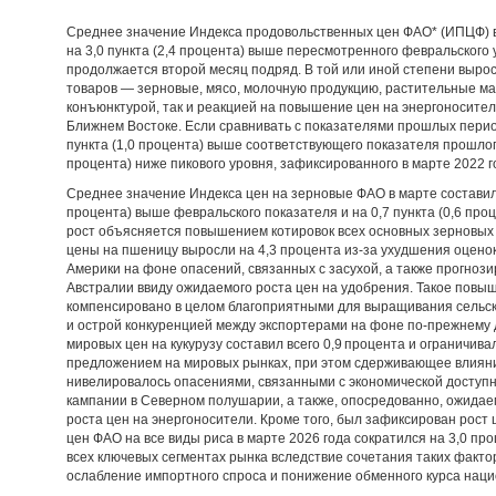
Среднее значение Индекса продовольственных цен ФАО* (ИПЦФ) в м
на 3,0 пункта (2,4 процента) выше пересмотренного февральского у
продолжается второй месяц подряд. В той или иной степени вырос
товаров — зерновые, мясо, молочную продукцию, растительные мас
конъюнктурой, так и реакцией на повышение цен на энергоносител
Ближнем Востоке. Если сравнивать с показателями прошлых перио
пункта (1,0 процента) выше соответствующего показателя прошлого 
процента) ниже пикового уровня, зафиксированного в марте 2022 г
Среднее значение Индекса цен на зерновые ФАО в марте составило 1
процента) выше февральского показателя и на 0,7 пункта (0,6 про
рост объясняется повышением котировок всех основных зерновых 
цены на пшеницу выросли на 4,3 процента из-за ухудшения оцено
Америки на фоне опасений, связанных с засухой, а также прогно
Австралии ввиду ожидаемого роста цен на удобрения. Такое повы
компенсировано в целом благоприятными для выращивания сельск
и острой конкуренцией между экспортерами на фоне по-прежнему 
мировых цен на кукурузу составил всего 0,9 процента и ограничи
предложением на мировых рынках, при этом сдерживающее влияни
нивелировалось опасениями, связанными с экономической доступ
кампании в Северном полушарии, а также, опосредованно, ожида
роста цен на энергоносители. Кроме того, был зафиксирован рост ц
цен ФАО на все виды риса в марте 2026 года сократился на 3,0 пр
всех ключевых сегментах рынка вследствие сочетания таких фактор
ослабление импортного спроса и понижение обменного курса нац