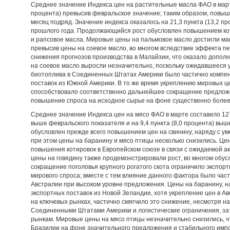
Среднее значение Индекса цен на растительные масла ФАО в марте 
процента) превысив февральское значение; таким образом, повыш
месяц подряд. Значение индекса оказалось на 21,3 пункта (13,2 
прошлого года. Продолжающийся рост обусловлен повышением кот
и рапсовое масла. Мировые цены на пальмовое масло достигли мак
превысив цены на соевое масло, во многом вследствие эффекта пе
снижения прогнозов производства в Малайзии, что оказало допол
на соевое масло выросли незначительно, поскольку ожидавшееся 
биотоплива в Соединенных Штатах Америки было частично компе
поставок из Южной Америки. В то же время укреплению мировых ц
способствовало соответственно дальнейшее сокращение предлож
повышение спроса на исходное сырье на фоне существенно более
Среднее значение Индекса цен на мясо ФАО в марте составило 127,7
выше февральского показателя и на 9,4 пункта (8,0 процента) выш
обусловлен прежде всего повышением цен на свинину, наряду с ум
при этом цены на баранину и мясо птицы несколько снизились. Це
повышения котировок в Европейском союзе в связи с ожидаемой а
цены на говядину также продемонстрировали рост, во многом обус
сокращение поголовья крупного рогатого скота ограничило экспор
мирового спроса; вместе с тем влияние данного фактора было ча
Австралии при высоком уровне предложения. Цены на баранину, на
экспортных поставок из Новой Зеландии, хотя укрепление цен в А
на ключевых рынках, частично смягчило это снижение, несмотря н
Соединенными Штатами Америки и логистические ограничения, з
рынкам. Мировые цены на мясо птицы незначительно снизились, ч
Бразилии на фоне значительного предложения и стабильного импор