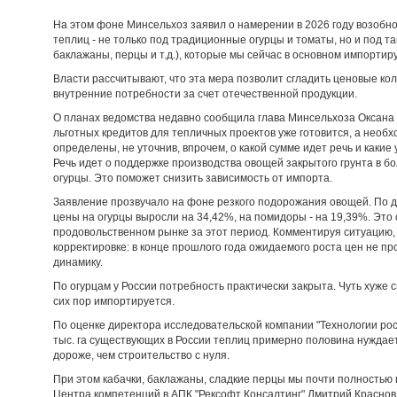
На этом фоне Минсельхоз заявил о намерении в 2026 году возобно
теплиц - не только под традиционные огурцы и томаты, но и под т
баклажаны, перцы и т.д.), которые мы сейчас в основном импортир
Власти рассчитывают, что эта мера позволит сгладить ценовые ко
внутренние потребности за счет отечественной продукции.
О планах ведомства недавно сообщила глава Минсельхоза Оксана 
льготных кредитов для тепличных проектов уже готовится, а не
определены, не уточнив, впрочем, о какой сумме идет речь и каки
Речь идет о поддержке производства овощей закрытого грунта в 
огурцы. Это поможет снизить зависимость от импорта.
Заявление прозвучало на фоне резкого подорожания овощей. По да
цены на огурцы выросли на 34,42%, на помидоры - на 19,39%. Это
продовольственном рынке за этот период. Комментируя ситуацию, 
корректировке: в конце прошлого года ожидаемого роста цен не п
динамику.
По огурцам у России потребность практически закрыта. Чуть хуже с
сих пор импортируется.
По оценке директора исследовательской компании "Технологии рос
тыс. га существующих в России теплиц примерно половина нуждает
дороже, чем строительство с нуля.
При этом кабачки, баклажаны, сладкие перцы мы почти полностью
Центра компетенций в АПК "Рексофт Консалтинг" Дмитрий Краснов 