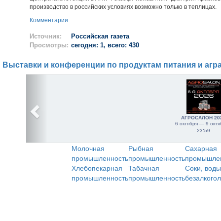
производство в российских условиях возможно только в теплицах.
Комментарии
Источник:
Российская газета
Просмотры:
сегодня: 1, всего: 430
Выставки и конференции по продуктам питания и агр
АГРОСАЛОН 20
6 октября — 9 октя
23:59
Молочная
Рыбная
Сахарная
промышленность
промышленность
промышле
Хлебопекарная
Табачная
Соки, воды
промышленность
промышленность
безалкого