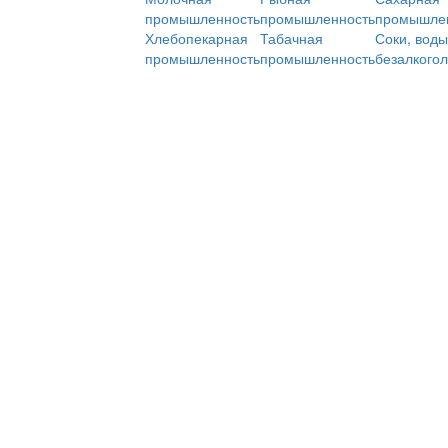
промышленность
промышленность
промышле
Хлебопекарная
Табачная
Соки, воды
промышленность
промышленность
безалкого