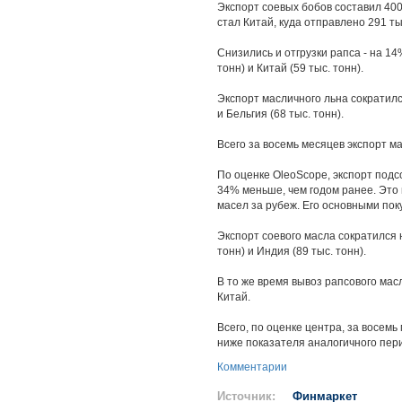
Экспорт соевых бобов составил 400
стал Китай, куда отправлено 291 ты
Снизились и отгрузки рапса - на 14
тонн) и Китай (59 тыс. тонн).
Экспорт масличного льна сократился
и Бельгия (68 тыс. тонн).
Всего за восемь месяцев экспорт ма
По оценке OleoScope, экспорт подсо
34% меньше, чем годом ранее. Это 
масел за рубеж. Его основными поку
Экспорт соевого масла сократился н
тонн) и Индия (89 тыс. тонн).
В то же время вывоз рапсового мас
Китай.
Всего, по оценке центра, за восем
ниже показателя аналогичного пер
Комментарии
Источник:
Финмаркет