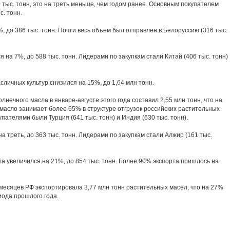
 тыс. тонн, это на треть меньше, чем годом ранее. Основным покупателем
с. тонн.
%, до 386 тыс. тонн. Почти весь объем был отправлен в Белоруссию (316 тыс.
 на 7%, до 588 тыс. тонн. Лидерами по закупкам стали Китай (406 тыс. тонн)
сличных культур снизился на 15%, до 1,64 млн тонн.
лнечного масла в январе-августе этого года составил 2,55 млн тонн, что на
масло занимает более 65% в структуре отгрузок российских растительных
пателями были Турция (641 тыс. тонн) и Индия (630 тыс. тонн).
а треть, до 363 тыс. тонн. Лидерами по закупкам стали Алжир (161 тыс.
ла увеличился на 21%, до 854 тыс. тонн. Более 90% экспорта пришлось на
ь месяцев РФ экспортировала 3,77 млн тонн растительных масел, что на 27%
иода прошлого года.