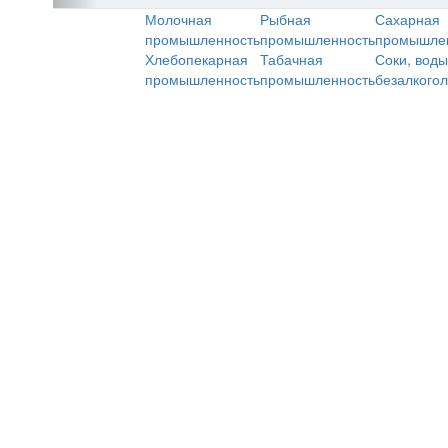
Молочная
Рыбная
Сахарная
промышленность
промышленность
промышле
Хлебопекарная
Табачная
Соки, воды
промышленность
промышленность
безалкого