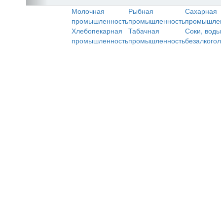
Молочная
Рыбная
Сахарная
промышленность
промышленность
промышле
Хлебопекарная
Табачная
Соки, воды
промышленность
промышленность
безалкого