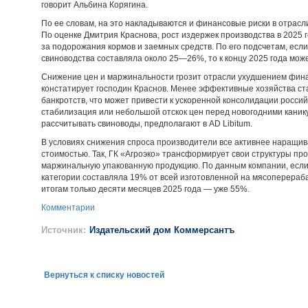
говорит Альбина Корягина.
По ее словам, на это накладываются и финансовые риски в отрасл
По оценке Дмитрия Краснова, рост издержек производства в 2025 г
за подорожания кормов и заемных средств. По его подсчетам, если
свиноводства составляла около 25—26%, то к концу 2025 года може
Снижение цен и маржинальности грозит отрасли ухудшением финан
констатирует господин Краснов. Менее эффективные хозяйства ст
банкротств, что может привести к ускоренной консолидации россий
стабилизация или небольшой отскок цен перед новогодними канику
рассчитывать свиноводы, предполагают в AD Libitum.
В условиях снижения спроса производители все активнее наращив
стоимостью. Так, ГК «Агроэко» трансформирует свои структуры пр
маржинальную упакованную продукцию. По данным компании, если
категории составляла 19% от всей изготовленной на мясоперера
итогам только десяти месяцев 2025 года — уже 55%.
Комментарии
Источник:
Издательский дом Коммерсантъ
Вернуться к списку новостей