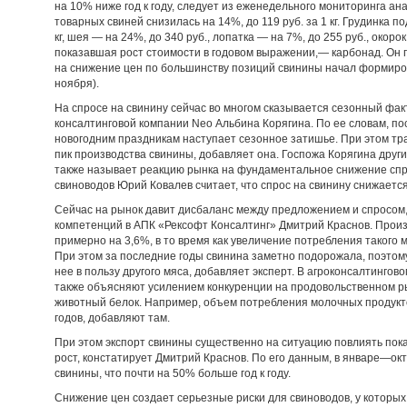
на 10% ниже год к году, следует из еженедельного мониторинга а
товарных свиней снизилась на 14%, до 119 руб. за 1 кг. Грудинка по
кг, шея — на 24%, до 340 руб., лопатка — на 7%, до 255 руб., окор
показавшая рост стоимости в годовом выражении,— карбонад. Он по
на снижение цен по большинству позиций свинины начал формироват
ноября).
На спросе на свинину сейчас во многом сказывается сезонный фак
консалтинговой компании Neo Альбина Корягина. По ее словам, по
новогодним праздникам наступает сезонное затишье. При этом т
пик производства свинины, добавляет она. Госпожа Корягина друг
также называет реакцию рынка на фундаментальное снижение спр
свиноводов Юрий Ковалев считает, что спрос на свинину снижаетс
Сейчас на рынок давит дисбаланс между предложением и спросом
компетенций в АПК «Рексофт Консалтинг» Дмитрий Краснов. Произ
примерно на 3,6%, в то время как увеличение потребления такого м
При этом за последние годы свинина заметно подорожала, поэтому
нее в пользу другого мяса, добавляет эксперт. В агроконсалтингов
также объясняют усилением конкуренции на продовольственном р
животный белок. Например, объем потребления молочных продукто
годов, добавляют там.
При этом экспорт свинины существенно на ситуацию повлиять пок
рост, констатирует Дмитрий Краснов. По его данным, в январе—ок
свинины, что почти на 50% больше год к году.
Снижение цен создает серьезные риски для свиноводов, у которых