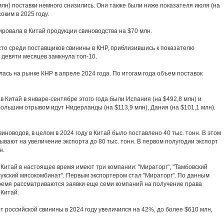
 млн) поставки немного снизились. Они также были ниже показателя июля (на
оким в 2025 году.
тировала в Китай продукции свиноводства на $70 млн.
сто среди поставщиков свинины в КНР, приблизившись к показателю
м девяти месяцев замкнула топ-10.
ась на рынке КНР в апреле 2024 года. По итогам года объем поставок
Китай в январе-сентябре этого года были Испания (на $492,8 млн) и
 большим отрывом идут Нидерланды (на $113,9 млн), Дания (на $101,1 млн).
новодов, в целом в 2024 году в Китай было поставлено 40 тыс. тонн. В этом
ывают на увеличение экспорта до 80 тыс. тонн. В первом полугодии экспорт
н.
 Китай в настоящее время имеют три компании: "Мираторг", "Тамбовский
колукский мясокомбинат". Первым экспортером стал "Мираторг". По данным
ремя рассматриваются заявки еще семи компаний на получение права
 Китай.
 российской свинины в 2024 году увеличился на 42%, до более $610 млн,