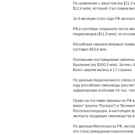
По сравнению с августом (на $11,3
$12,4 млн), который стал самым выс
За 9 месяцев этого года РФ экспор
РФ в сентябре сохранила пятое ме
Нидерландов ($11,9 млн), по итога
Российская свинина впервые появил
составил $53,6 млн.
Основными поставщиками свинины в 
Бразилия (на $300,5 млн). Затем с
Всего закупки велись в 17 странах.
По данным Национального союза сви
году российские свиноводы рассчит
зафиксирован в объеме 43 тыс. тон
Право на поставки свинины из РФ в
бекон" (группа "Русагро") и "Вели
Россельхознадзора, в настоящее в
экспорта продукции свиноводства в
По данным Минсельхоза РФ, экспорт
что стало рекордным показателем.