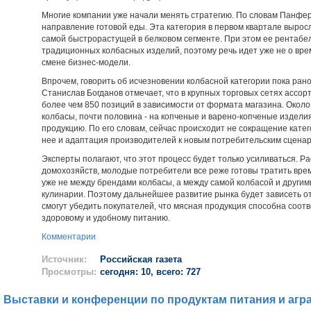
Многие компании уже начали менять стратегию. По словам Панфер
направление готовой еды. Эта категория в первом квартале вырос
самой быстрорастущей в белковом сегменте. При этом ее рентабе
традиционных колбасных изделий, поэтому речь идет уже не о вре
смене бизнес-модели.
Впрочем, говорить об исчезновении колбасной категории пока ра
Станислав Богданов отмечает, что в крупных торговых сетях ассор
более чем 850 позиций в зависимости от формата магазина. Окол
колбасы, почти половина - на копченые и варено-копченые издели
продукцию. По его словам, сейчас происходит не сокращение кате
нее и адаптация производителей к новым потребительским сцена
Эксперты полагают, что этот процесс будет только усиливаться. Р
домохозяйств, молодые потребители все реже готовы тратить врем
уже не между брендами колбасы, а между самой колбасой и другим
кулинарии. Поэтому дальнейшее развитие рынка будет зависеть от
смогут убедить покупателей, что мясная продукция способна соот
здоровому и удобному питанию.
Комментарии
Источник:
Российская газета
Просмотры:
сегодня: 10, всего: 727
Выставки и конференции по продуктам питания и агр