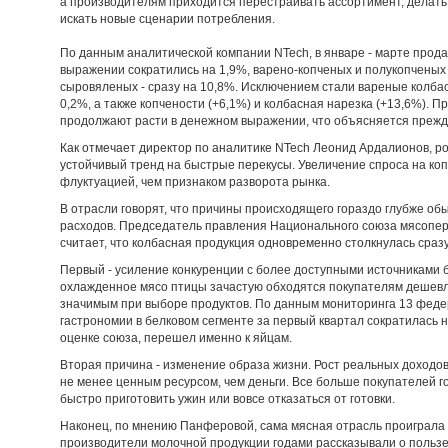
а производителям приходится перестраивать ассортимент, делать с
искать новые сценарии потребления.
По данным аналитической компании NTech, в январе - марте прода
выражении сократились на 1,9%, варено-копченых и полукопченых 
сыровяленых - сразу на 10,8%. Исключением стали вареные колба
0,2%, а также копчености (+6,1%) и колбасная нарезка (+13,6%). П
продолжают расти в денежном выражении, что объясняется прежд
Как отмечает директор по аналитике NTech Леонид Ардалионов, ро
устойчивый тренд на быстрые перекусы. Увеличение спроса на коп
флуктуацией, чем признаком разворота рынка.
В отрасли говорят, что причины происходящего гораздо глубже о
расходов. Председатель правления Национального союза мясопе
считает, что колбасная продукция одновременно столкнулась сраз
Первый - усиление конкуренции с более доступными источниками 
охлажденное мясо птицы зачастую обходятся покупателям дешевле
значимым при выборе продуктов. По данным мониторинга 13 феде
гастрономии в белковом сегменте за первый квартал сократилась на
оценке союза, перешел именно к яйцам.
Вторая причина - изменение образа жизни. Рост реальных доходо
не менее ценным ресурсом, чем деньги. Все больше покупателей г
быстро приготовить ужин или вовсе отказаться от готовки.
Наконец, по мнению Панферовой, сама мясная отрасль проиграла 
производители молочной продукции годами рассказывали о пользе 