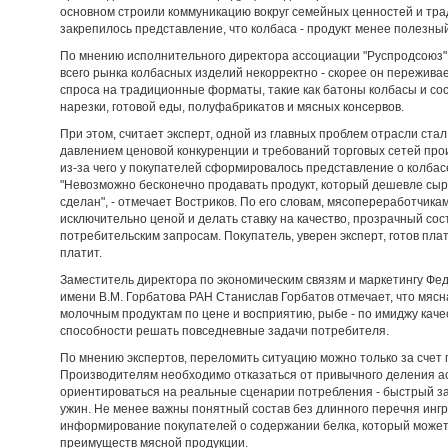
основном строили коммуникацию вокруг семейных ценностей и трад
закрепилось представление, что колбаса - продукт менее полезны
По мнению исполнительного директора ассоциации "Руспродсоюз" 
всего рынка колбасных изделий некорректно - скорее он пережив
спроса на традиционные форматы, такие как батоны колбасы и со
нарезки, готовой еды, полуфабрикатов и мясных консервов.
При этом, считает эксперт, одной из главных проблем отрасли ста
давлением ценовой конкуренции и требований торговых сетей пр
из-за чего у покупателей сформировалось представление о колбасе
"Невозможно бесконечно продавать продукт, который дешевле сырь
сделан", - отмечает Востриков. По его словам, мясопереработчика
исключительно ценой и делать ставку на качество, прозрачный со
потребительским запросам. Покупатель, уверен эксперт, готов пла
платит.
Заместитель директора по экономическим связям и маркетингу Фе
имени В.М. Горбатова РАН Станислав Горбатов отмечает, что мясн
молочным продуктам по цене и восприятию, рыбе - по имиджу качест
способности решать повседневные задачи потребителя.
По мнению экспертов, переломить ситуацию можно только за счет 
Производителям необходимо отказаться от привычного деления ас
ориентироваться на реальные сценарии потребления - быстрый за
ужин. Не менее важны понятный состав без длинного перечня инг
информирование покупателей о содержании белка, который может 
преимуществ мясной продукции.