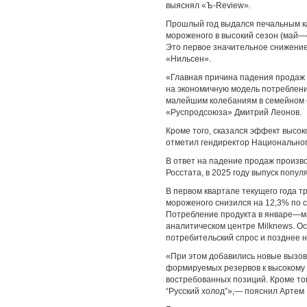
выяснял «Ъ-Review».
Прошлый год выдался печальным ка
мороженого в высокий сезон (май—
Это первое значительное снижение
«Нильсен».
«Главная причина падения продаж 
на экономичную модель потреблени
малейшим колебаниям в семейном 
«Руспродсоюза» Дмитрий Леонов.
Кроме того, сказался эффект высо
отметил гендиректор Национальног
В ответ на падение продаж произв
Росстата, в 2025 году выпуск попул
В первом квартале текущего года т
мороженого снизился на 12,3% по с
Потребление продукта в январе—мар
аналитическом центре Milknews. Ос
потребительский спрос и позднее н
«При этом добавились новые вызов
формируемых резервов к высокому 
востребованных позиций. Кроме тог
“Русский холод”»,— пояснил Артем 