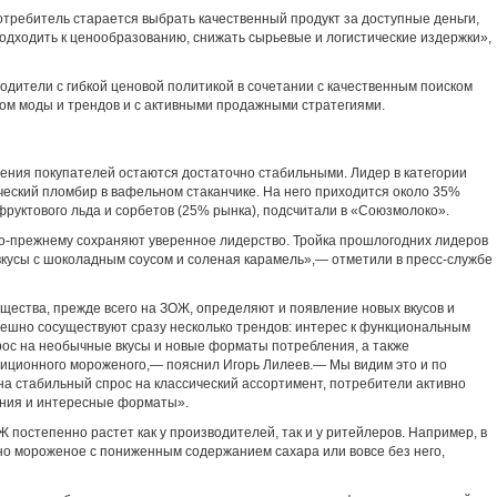
отребитель старается выбрать качественный продукт за доступные деньги,
одходить к ценообразованию, снижать сырьевые и логистические издержки»,
одители с гибкой ценовой политикой в сочетании с качественным поиском
том моды и трендов и с активными продажными стратегиями.
чтения покупателей остаются достаточно стабильными. Лидер в категории
еский пломбир в вафельном стаканчике. На него приходится около 35%
фруктового льда и сорбетов (25% рынка), подсчитали в «Союзмолоко».
о-прежнему сохраняют уверенное лидерство. Тройка прошлогодних лидеров
вкусы с шоколадным соусом и соленая карамель»,— отметили в пресс-службе
ства, прежде всего на ЗОЖ, определяют и появление новых вкусов и
пешно сосуществуют сразу несколько трендов: интерес к функциональным
ос на необычные вкусы и новые форматы потребления, а также
иционного мороженого,— пояснил Игорь Лилеев.— Мы видим это и по
а стабильный спрос на классический ассортимент, потребители активно
ения и интересные форматы».
 постепенно растет как у производителей, так и у ритейлеров. Например, в
но мороженое с пониженным содержанием сахара или вовсе без него,