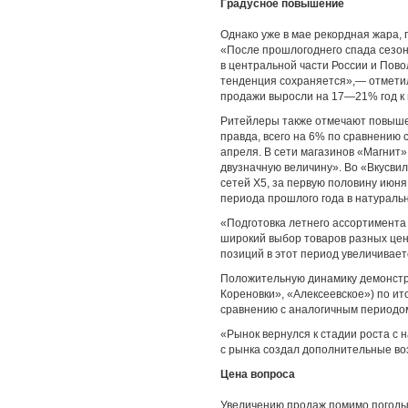
Градусное повышение
Однако уже в мае рекордная жара,
«После прошлогоднего спада сезон
в центральной части России и Пов
тенденция сохраняется»,— отмети
продажи выросли на 17—21% год к г
Ритейлеры также отмечают повышен
правда, всего на 6% по сравнению с
апреля. В сети магазинов «Магнит
двузначную величину». Во «Вкусвил
сетей Х5, за первую половину июн
периода прошлого года в натураль
«Подготовка летнего ассортимента 
широкий выбор товаров разных цен
позиций в этот период увеличивает
Положительную динамику демонстри
Кореновки», «Алексеевское») по и
сравнению с аналогичным периодом
«Рынок вернулся к стадии роста с 
с рынка создал дополнительные во
Цена вопроса
Увеличению продаж помимо погоды 