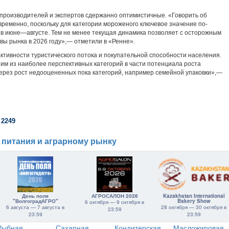
 производителей и экспертов сдержанно оптимистичные. «Говорить об
временно, поскольку для категории мороженого ключевое значение по-
в июне—августе. Тем не менее текущая динамика позволяет с осторожным
вы рынка в 2026 году»,— отметили в «Ренне».
активности туристического потока и покупательной способности населения.
им из наиболее перспективных категорий в части потенциала роста
через рост недооцененных пока категорий, например семейной упаковки»,—
 2249
 питания и аграрному рынку
День поля
АГРОСАЛОН 2026
Kazakhstan International
"ВолгоградАГРО"
Bakery Show
6 октября — 9 октября в
6 августа — 7 августа в
28 октября — 30 октября в
23:59
23:59
23:59
Рыбная
Сахарная
Кондитерская
Масложировая