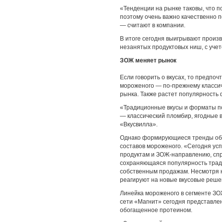
«Тенденции на рынке таковы, что п
поэтому очень важно качественно п
— считают в компании.
В итоге сегодня выигрывают произв
незанятых продуктовых ниш, с уче
ЗОЖ меняет рынок
Если говорить о вкусах, то предпо
мороженого — по-прежнему классич
рынка. Также растет популярность 
«Традиционные вкусы и форматы п
— классический пломбир, ягодные 
«Вкусвилла».
Однако формирующиеся тренды обще
составов мороженого. «Сегодня ус
продуктам и ЗОЖ-направлению, спр
сохраняющаяся популярность трад
собственным продажам. Несмотря н
реагируют на новые вкусовые реш
Линейка мороженого в сегменте ЗОЖ
сети «Магнит» сегодня представле
обогащенное протеином.