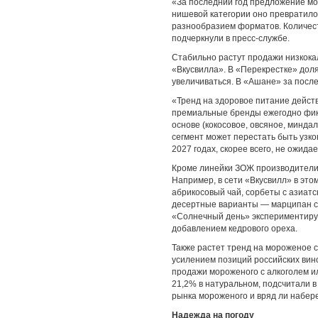
«За последний год предложение мо
нишевой категории оно превратило
разнообразием форматов. Количеств
подчеркнули в пресс-службе.
Стабильно растут продажи низкока
«Вкусвилла». В «Перекрестке» дол
увеличиваться. В «Ашане» за после
«Тренд на здоровое питание дейст
премиальные бренды ежегодно фик
основе (кокосовое, овсяное, минда
сегмент может перестать быть узко
2027 годах, скорее всего, не ожид
Кроме линейки ЗОЖ производители 
Например, в сети «Вкусвилл» в эт
абрикосовый чай, сорбеты с азиатс
десертные варианты — марципан с 
«Солнечный день» экспериментирую
добавлением кедрового ореха.
Также растет тренд на мороженое с
усилением позиций российских вино
продажи мороженого с алкоголем и
21,2% в натуральном, подсчитали 
рынка мороженого и вряд ли набер
Надежда на погоду