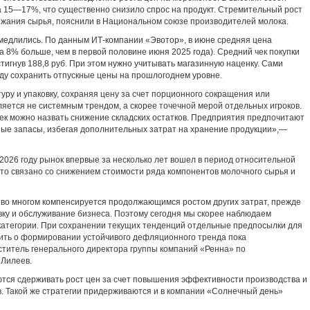
на 15—17%, что существенно снизило спрос на продукт. Стремительный рост
жания сырья, пояснили в Национальном союзе производителей молока.
амедлились. По данным ИТ-компании «Эвотор», в июне средняя цена
на 8% больше, чем в первой половине июня 2025 года). Средний чек покупки
игнув 188,8 руб. При этом нужно учитывать магазинную наценку. Сами
оду сохранить отпускные цены на прошлогоднем уровне.
ру и упаковку, сохраняя цену за счет порционного сокращения или
яется не системным трендом, а скорее точечной мерой отдельных игроков.
к можно назвать снижение складских остатков. Предприятия предпочитают
ые запасы, избегая дополнительных затрат на хранение продукции»,—
 2026 году рынок впервые за несколько лет вошел в период относительной
это связано со снижением стоимости ряда компонентов молочного сырья и
 во многом компенсируется продолжающимся ростом других затрат, прежде
ковку и обслуживание бизнеса. Поэтому сегодня мы скорее наблюдаем
категории. При сохранении текущих тенденций отдельные предпосылки для
рить о формировании устойчивого дефляционного тренда пока
титель генерального директора группы компаний «Ренна» по
 Лилеев.
ются сдерживать рост цен за счет повышения эффективности производства и
. Такой же стратегии придерживаются и в компании «Солнечный день»