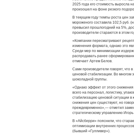
2025 года его стоимость выросла 
произошел на фоне резкого подоро
В текущем году темпы роста цен з
мороженого составила 102,5 руб. (
превысил прошлогодний на 5%, дост
производители стараются в этом г
«Компании пересматривают рецепту
изменения формата, однако это явл
Среди мер по минимизации издерже
распродавать ранее сформированн
отмечает Артем Белов.
Сами производители говорят, что в
ценовой стабилизации. Во многом 
шоколадной группы.
«Однако эффект от этого снижения
всего на персонал, логистику, упа
стабилизацию ценовой ситуации в 
снижения цен существуют, но гово
преждевременно»,— отметил замес
стратегическому управлению Игорь
В «Айсберри» пояснили, что стара
оптимизации внутренних процессов
(бывший «Гулливер»).