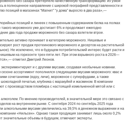
роженого без сахара претерпело качественную трансформацию: из узкой
сь в полноценное направление с широкой географией представленности и
о позиций в магазинах “Магнит” “у дома” выросло в два раза»,—
лорийных позиций и линеек с повышенным содержанием белка на полках
я такого мороженого уже достигает 6% и продолжает ежегодно
дние два года продажи мороженого без сахара взлетели втрое.
вительно активно проникает в категорию мороженого. Нишевые и
сируют рост продаж протеинового мороженого и десертов на растительной
льное). Не исключено, что в будущем потребительский интерес будет расти и
нишевым на горизонте трех-пяти лет. При этом взрывного роста в 2026—
ается»,— отметил Дмитрий Леонов.
экспериментируют и с другими вкусами, создавая необычные новинки.
ом сезоне ассортимент пополнился следующими вкусами мороженого: квас и
кими сочетаниями (юдзу, личи), мороженое с суперфудами, а также
шоколадной печатью, клубника с маракуйей и жасмином. В компании
т с производством пломбира с настоящей измельченной мятой или с
 алкоголем. По мнению производителей, в значительной мере это связано с
делов на внутреннем рынке. С сентября 2024 по сентябрь 2025 года
ли алкогольными вкусами увеличились на 39,5% в денежном выражении и на
в компании «Нильсен». Однако такая продукция занимает лишь около 0,2%
ет значительные объемы в будущем, отмечают эксперты.