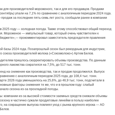
к для производителей мороженого, так и для его продавцов. Продажи
сентябрь) упали на 7,1% по сравнению с аналогичным периодом 2024 года.
 продаж за последние пять-семь лет роста, сообщали ранее в компании
в 2025 году — холодная погода. Также этому способствовал общий переход
я. Мороженое — импульсный товар, который очень чувствителен к
бюджете»,— прокомментировал заместитель председателя правления
кой базы 2024 года. Позапрошлый сезон был рекордным для индустрии,
о союза производителей молока («Союзмолоко») Артем Белов.
одителям пришлось скорректировать объемы производства. По данным
ярного лакомства сократился на 7,5%, до 517 тыс. тонн.
ренд на снижение как производства, так и продаж продолжился. Выпуск
равнению с аналогичным периодом 2025 года, до 108,4 тыс. тонн.
те 2026 года уменьшилось на 25,6%, до 46,9 тыс. тонн, подсчитали в
новные факторы снижения те же, что и в прошлом году: слабый
ачало сезона из-за прохладной погоды.
ы: компании из-за высокой стоимости заемных средств снижали объемы
сезону и частично сужали продуктовые линейки в пользу наиболее
о, на сокращение выпуска повлиял уход с рынка крупного игрока — АО
Белов.