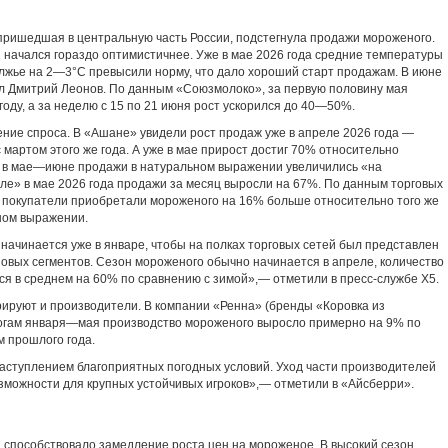
 пришедшая в центральную часть России, подстегнула продажи мороженого.
 начался гораздо оптимистичнее. Уже в мае 2026 года средние температуры
олжье на 2—3°C превысили норму, что дало хороший старт продажам. В июне
л Дмитрий Леонов. По данным «Союзмолоко», за первую половину мая
оду, а за неделю с 15 по 21 июня рост ускорился до 40—50%.
ие спроса. В «Ашане» увидели рост продаж уже в апреле 2026 года —
 мартом этого же года. А уже в мае прирост достиг 70% относительно
» в мае—июне продажи в натуральном выражении увеличились «на
ле» в мае 2026 года продажи за месяц выросли на 67%. По данным торговых
я покупатели приобретали мороженого на 16% больше относительно того же
ном выражении.
начинается уже в январе, чтобы на полках торговых сетей был представлен
овых сегментов. Сезон мороженого обычно начинается в апреле, количество
ся в среднем на 60% по сравнению с зимой»,— отметили в пресс-службе Х5.
руют и производители. В компании «Ренна» (бренды «Коровка из
тогам января—мая производство мороженого выросло примерно на 9% по
 прошлого года.
наступлением благоприятных погодных условий. Уход части производителей
зможности для крупных устойчивых игроков»,— отметили в «Айсберри».
способствовало замедление роста цен на мороженое. В высокий сезон