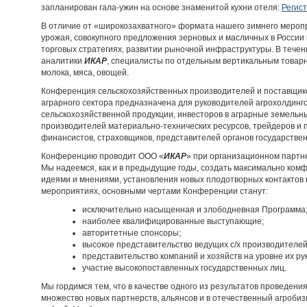
запланирован гала-ужин на основе знаменитой кухни отеля:
Регис
В отличие от «широкозахватного» формата нашего зимнего мероп
урожая, совокупного предложения зерновых и масличных в России и
торговых стратегиях, развитии рыночной инфраструктуры. В течен
аналитики
ИКАР
, специалисты по отдельным вертикальным товар
молока, мяса, овощей.
Конференция сельскохозяйственных производителей и поставщиков
аграрного сектора предназначена для руководителей агрохолдинг
сельскохозяйственной продукции, инвесторов в аграрные земельн
производителей материально-технических ресурсов, трейдеров и 
финансистов, страховщиков, представителей органов государствен
Конференцию проводит ООО «
ИКАР
» при организационном партн
Мы надеемся, как и в предыдущие годы, создать максимально ко
идеями и мнениями, установления новых плодотворных контактов 
мероприятиях, основными чертами Конференции станут:
исключительно насыщенная и злободневная Программа
наиболее квалифицированные выступающие;
авторитетные спонсоры;
высокое представительство ведущих с/х производителей
представительство компаний и хозяйств на уровне их ру
участие высокопоставленных государственных лиц.
Мы гордимся тем, что в качестве одного из результатов проведе
множество новых партнерств, альянсов и в отечественный агроб