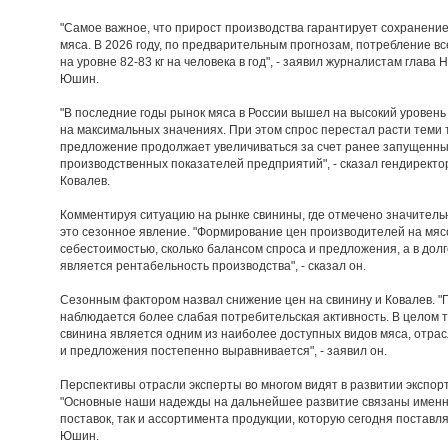
"Самое важное, что прирост производства гарантирует сохранени
мяса. В 2026 году, по предварительным прогнозам, потребление вс
на уровне 82-83 кг на человека в год", - заявил журналистам глав
Юшин.
"В последние годы рынок мяса в России вышел на высокий уровень
на максимальных значениях. При этом спрос перестал расти теми 
предложение продолжает увеличиваться за счет ранее запущенны
производственных показателей предприятий", - сказал гендирект
Ковалев.
Комментируя ситуацию на рынке свинины, где отмечено значитель
это сезонное явление. "Формирование цен производителей на мяс
себестоимостью, сколько балансом спроса и предложения, а в до
является рентабельность производства", - сказал он.
Сезонным фактором назвал снижение цен на свинину и Ковалев. "
наблюдается более слабая потребительская активность. В целом 
свинина является одним из наиболее доступных видов мяса, отрас
и предложения постепенно выравнивается", - заявил он.
Перспективы отрасли эксперты во многом видят в развитии экспорт
"Основные наши надежды на дальнейшее развитие связаны именно
поставок, так и ассортимента продукции, которую сегодня поставля
Юшин.