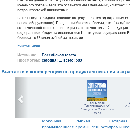
Согласно данным Института госуправления ВШЭ, влияние на рознич
конечного потребителя это останется незамеченным", - считает О
потребительской инициативы".
В ЦРПТ подтверждают: влияние на цену является однократным (эт
нового оборудования). По данным Минфина России, этот "вклад" 
экономический эффект очистки рынка от сомнительной продукции
федерального бюджета оцениваются Институтом госуправления ВШЭ
бизнеса - в 78 млрд рублей за шесть лет.
Комментарии
Источник:
Российская газета
Просмотры:
сегодня: 1, всего: 589
Выставки и конференции по продуктам питания и агр
День поля
"ВолгоградАГРО"
6 о
6 августа — 7 августа в
23:59
Молочная
Рыбная
Сахарная
промышленность
промышленность
промышле