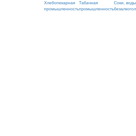
Хлебопекарная
Табачная
Соки, воды
промышленность
промышленность
безалкого