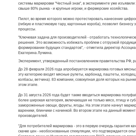
системы маркировки "Честный знак", в эксперименте уже изъявили
свыше 80% рынка - и крупные игроки, и фермерские хозяйства.
Пилот, во время которого можно протестировать нанесение цифров
(гибкую и пластиковую тару, картонные короба), позволит бизнес
процессы.
"Ключевая задача для производителей - отработать технологичес
решения. Это возможность избежать проблем с отгрузкой продукци
формировании будущих стандартов", - отметила директор Ассоци
Екатерина Лучкина.
Эксперимент, утвержденный постановлением правительства РФ, ра
До 28 февраля 2026 года апробируется маркировка готовых мясных
эту категорию входят мясные рулеты, карбонад, паштеты, холодец,
колбасы, ветчина). 83 компании, совокупная доля которых на рынк
этом этапе.
До 31 августа 2026 года будет также вводиться маркировка полуф
более широкая категория, включающая не только мясо, птицу и су
замороженные овощи, фрукты, ягоды. На этом этапе начнут марки
вареники, блинчики с начинкой. Во втором этапе на данный момент
производителей.
"Для потребителей маркировка - это в первую очередь гарантия ка
скачке цен - необоснованные спекуляции, что подтверждается опы