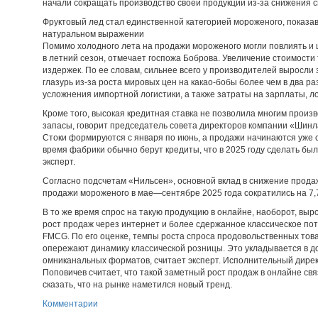
начали сокращать производство своей продукции из-за снижения спр
Фруктовый лед стал единственной категорией мороженого, показав
натуральном выражении
Помимо холодного лета на продажи мороженого могли повлиять и
в летний сезон, отмечает госпожа Боброва. Увеличение стоимости
издержек. По ее словам, сильнее всего у производителей выросли
глазурь из-за роста мировых цен на какао-бобы более чем в два р
усложнения импортной логистики, а также затраты на зарплаты, лог
Кроме того, высокая кредитная ставка не позволила многим про
запасы, говорит председатель совета директоров компании «Шинл
Стоки формируются с января по июнь, а продажи начинаются уже с
время фабрики обычно берут кредиты, что в 2025 году сделать бы
эксперт.
Согласно подсчетам «Нильсен», основной вклад в снижение прод
продажи мороженого в мае—сентябре 2025 года сократились на 7,
В то же время спрос на такую продукцию в онлайне, наоборот, выро
рост продаж через интернет и более сдержанное классическое по
FMCG. По его оценке, темпы роста спроса продовольственных това
опережают динамику классической розницы. Это укладывается в д
омниканальных форматов, считает эксперт. Исполнительный дире
Поповичев считает, что такой заметный рост продаж в онлайне свя
сказать, что на рынке наметился новый тренд.
Комментарии