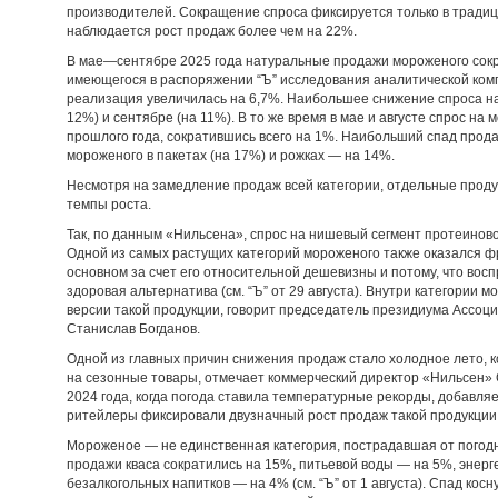
производителей. Сокращение спроса фиксируется только в традици
наблюдается рост продаж более чем на 22%.
В мае—сентябре 2025 года натуральные продажи мороженого сократ
имеющегося в распоряжении “Ъ” исследования аналитической ко
реализация увеличилась на 6,7%. Наибольшее снижение спроса на
12%) и сентябре (на 11%). В то же время в мае и августе спрос н
прошлого года, сократившись всего на 1%. Наибольший спад прод
мороженого в пакетах (на 17%) и рожках — на 14%.
Несмотря на замедление продаж всей категории, отдельные прод
темпы роста.
Так, по данным «Нильсена», спрос на нишевый сегмент протеиновог
Одной из самых растущих категорий мороженого также оказался фр
основном за счет его относительной дешевизны и потому, что вос
здоровая альтернатива (см. “Ъ” от 29 августа). Внутри категории 
версии такой продукции, говорит председатель президиума Ассоц
Станислав Богданов.
Одной из главных причин снижения продаж стало холодное лето, к
на сезонные товары, отмечает коммерческий директор «Нильсен» 
2024 года, когда погода ставила температурные рекорды, добавля
ритейлеры фиксировали двузначный рост продаж такой продукции
Мороженое — не единственная категория, пострадавшая от погод
продажи кваса сократились на 15%, питьевой воды — на 5%, энерг
безалкогольных напитков — на 4% (см. “Ъ” от 1 августа). Спад кос