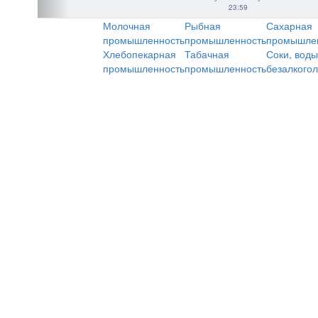
23:59
Молочная
Рыбная
Сахарная
промышленность
промышленность
промышле
Хлебопекарная
Табачная
Соки, воды
промышленность
промышленность
безалкого