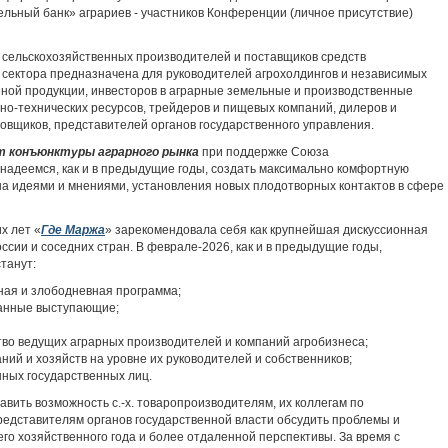
ельный банк» аграриев - участников Конференции (личное присутствие)
сельскохозяйственных производителей и поставщиков средств
о сектора предназначена для руководителей агрохолдингов и независимых
ной продукции, инвесторов в аграрные земельные и производственные
но-технических ресурсов, трейдеров и пищевых компаний, дилеров и
овщиков, представителей органов государственного управления.
 конъюнктуры аграрного рынка
при поддержке Союза
надеемся, как и в предыдущие годы, создать максимально комфортную
а идеями и мнениями, установления новых плодотворных контактов в сфере
х лет «
Где Маржа
» зарекомендовала себя как крупнейшая дискуссионная
ссии и соседних стран. В феврале-2026, как и в предыдущие годы,
танут:
ая и злободневная программа;
анные выступающие;
во ведущих аграрных производителей и компаний агробизнеса;
ний и хозяйств на уровне их руководителей и собственников;
ных государственных лиц.
вить возможность с.-х. товаропроизводителям, их коллегам по
представителям органов государственной власти обсудить проблемы и
го хозяйственного года и более отдаленной перспективы. За время с