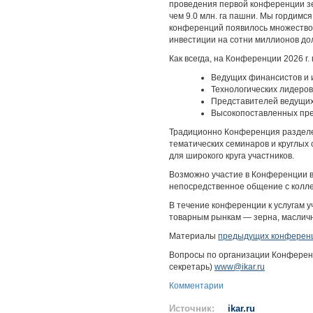
проведения первой конференции зе
чем 9.0 млн. га пашни. Мы гордимс
конференций появилось множество 
инвестиции на сотни миллионов до
Как всегда, на Конференции 2026 г
Ведущих финансистов и и
Технологических лидеров
Представителей ведущих
Высокопоставленных пре
Традиционно Конференция разделена
тематических семинаров и круглых
для широкого круга участников.
Возможно участие в Конференции в
непосредственное общение с колле
В течение конференции к услугам 
товарным рынкам — зерна, масличны
Материалы
предыдущих конферен
Вопросы по организации Конферен
секретарь)
www@ikar.ru
Комментарии
Источник:
ikar.ru