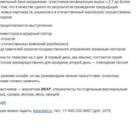
мельный банк аграрников—участников конференции вырос с 2.7 до более
я тем, что в качестве одного из результатов проведения предыдущих
новых партнерств, альянсов и в отечественный агробизнес осуществлены
лларов.
. предполагаются выступления:
нвесторов в аграрный сектор
 отрасли
 отечественных компаний агробизнеса
дставителей органов государственного управления аграрным сектором
 по тематике на 2 дня. В первый день, как обычно, состоится серия
 столов преимущественно для аграриев; второй день — пленарная сессия
 режиме онлайн, но мы рекомендуем личное присутствие, поскольку
гами сложно заменить.
участников — аналитики
ИКАР
, специалисты по отдельным вертикальным
х, сахара, молока, мяса, овощей.
ций
.
ции можно задать:
www.ikar.ru
, тел.: +7-495-232-9007 (доб. 1979,