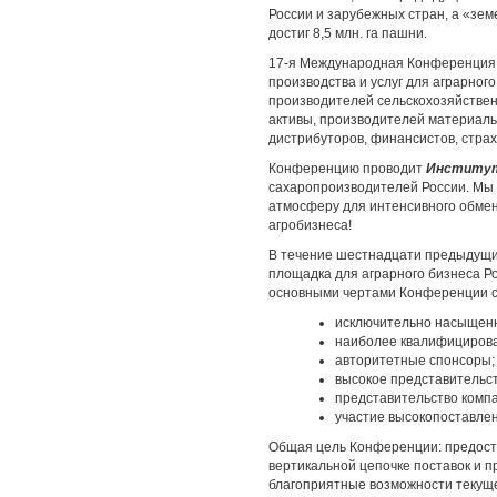
России и зарубежных стран, а «зем
достиг 8,5 млн. га пашни.
17-я Международная Конференция 
производства и услуг для аграрног
производителей сельскохозяйствен
активы, производителей материаль
дистрибуторов, финансистов, страх
Конференцию проводит
Институт
сахаропроизводителей России. Мы 
атмосферу для интенсивного обмен
агробизнеса!
В течение шестнадцати предыдущи
площадка для аграрного бизнеса Ро
основными чертами Конференции с
исключительно насыщенн
наиболее квалифициров
авторитетные спонсоры;
высокое представительст
представительство компа
участие высокопоставлен
Общая цель Конференции: предоста
вертикальной цепочке поставок и 
благоприятные возможности текуще