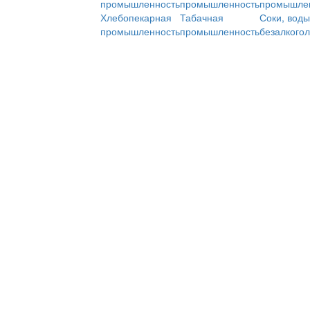
промышленность
промышленность
промышле
Хлебопекарная
Табачная
Соки, воды
промышленность
промышленность
безалкого