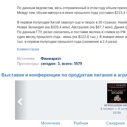
По данным ведомства, весь отправленный в этом году объем приход
Между тем, объем импорта в июне прошлого года составил $215,4 т
В первом полугодии Китай закупал сыр и творог в 30 странах. На
Новая Зеландия (на $335,4 млн), Австралия (на $67,7 млн), Дания (
По данным ГТУ, резко снизились и поставки молока и сливок из РФ:
один месяц прошлого года - июнь (на $222,8 тыс.). В январе-июне э
тыс. в первом полугодии прошлого года (снижение в 2,4 раза).
Комментарии
Источник:
Финмаркет
Просмотры:
сегодня: 3, всего: 5579
Выставки и конференции по продуктам питания и агр
АГРОСАЛОН 20
6 октября — 9 октя
23:59
Молочная
Рыбная
Сахарная