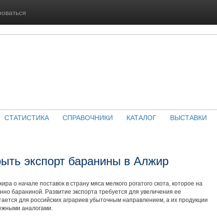
роваться
СТАТИСТИКА
СПРАВОЧНИКИ
КАТАЛОГ
ВЫСТАВКИ
рыть экспорт баранины в Алжир
ира о начале поставок в страну мяса мелкого рогатого скота, которое на
но бараниной. Развитие экспорта требуется для увеличения ее
тается для российских аграриев убыточным направлением, а их продукции
бежными аналогами.