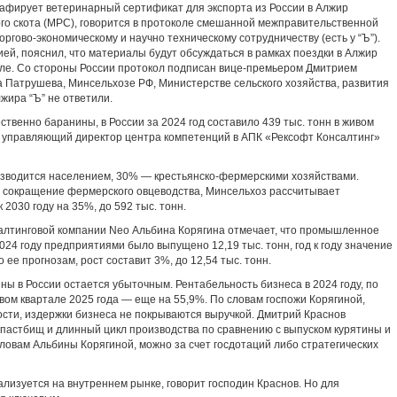
рафирует ветеринарный сертификат для экспорта из России в Алжир
ого скота (МРС), говорится в протоколе смешанной межправительственной
ргово-экономическому и научно техническому сотрудничеству (есть у “Ъ”).
ией, пояснил, что материалы будут обсуждаться в рамках поездки в Алжир
еле. Со стороны России протокол подписан вице-премьером Дмитрием
 Патрушева, Минсельхозе РФ, Министерстве сельского хозяйства, развития
жира “Ъ” не ответили.
венно баранины, в России за 2024 год составило 439 тыс. тонн в живом
рит управляющий директор центра компетенций в АПК «Рексофт Консалтинг»
изводится населением, 30% — крестьянско-фермерскими хозяйствами.
на сокращение фермерского овцеводства, Минсельхоз рассчитывает
2030 году на 35%, до 592 тыс. тонн.
алтинговой компании Neo Альбина Корягина отмечает, что промышленное
024 году предприятиями было выпущено 12,19 тыс. тонн, год к году значение
о ее прогнозам, рост составит 3%, до 12,54 тыс. тонн.
ны в России остается убыточным. Рентабельность бизнеса в 2024 году, по
рвом квартале 2025 года — еще на 55,9%. По словам госпожи Корягиной,
сти, издержки бизнеса не покрываются выручкой. Дмитрий Краснов
 пастбищ и длинный цикл производства по сравнению с выпуском курятины и
ловам Альбины Корягиной, можно за счет госдотаций либо стратегических
лизуется на внутреннем рынке, говорит господин Краснов. Но для