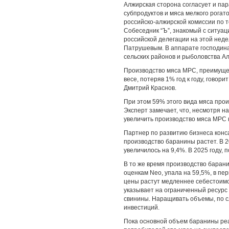
Алжирская сторона согласует и па
субпродуктов и мяса мелкого рогат
российско-алжирской комиссии по то
Собеседник “Ъ”, знакомый с ситуац
российской делегации на этой нед
Патрушевым. В аппарате господина
сельских районов и рыболовства Ал
Производство мяса МРС, преимущест
весе, потеряв 1% год к году, гово
Дмитрий Краснов.
При этом 59% этого вида мяса про
Эксперт замечает, что, несмотря 
увеличить производство мяса МРС к 
Партнер по развитию бизнеса конс
производство баранины растет. В 2
увеличилось на 9,4%. В 2025 году, п
В то же время производство барани
оценкам Neo, упала на 59,5%, в пе
цены растут медленнее себестоимо
указывает на ограниченный ресурс
свинины. Наращивать объемы, по с
инвестиций.
Пока основной объем баранины реа