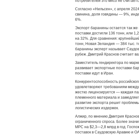
потребителей это мясо не считает
Согласно «Нильсен», с апреля 202
свинина, доля говядины — 9%, инде
6%.
Экспорт баранины остается так же
поставки достигли 136 тонн, или 1,
на 32%. Для сравнения: крупнейший
тонн, Новая Зеландия — 384 тыс. 
баранины эксперт называет Саудовс
рубеж. Дмитрий Краснов считает 
Заместитель гендиректора по марк
развивает экспортные поставки бар
поставки идут в Иран.
Конкурентоспособность российског
удовлетворяют требованиям междун
жестко лицензируется — каждая па
племенного материала и замедляет
развитие экспорта решит проблемы
логистических издержек.
Алжир, по мнению Дмитрия Краснов
ограниченного спроса. Более знач
МРС на $2,3—2,8 млрд в год. Госпо
поставок в Саудовскую Аравию и О