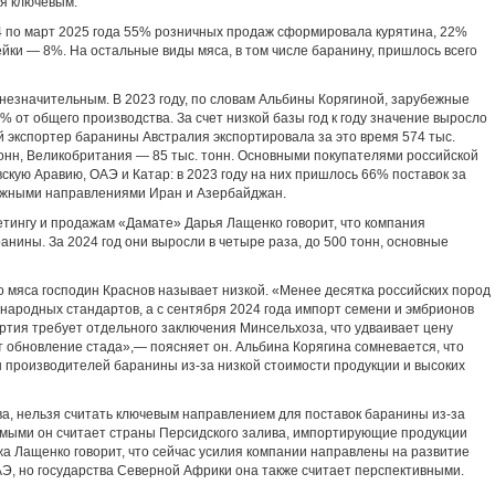
ся ключевым.
4 по март 2025 года 55% розничных продаж сформировала курятина, 22%
йки — 8%. На остальные виды мяса, в том числе баранину, пришлось всего
 незначительным. В 2023 году, по словам Альбины Корягиной, зарубежные
2% от общего производства. За счет низкой базы год к году значение выросло
 экспортер баранины Австралия экспортировала за это время 574 тыс.
тонн, Великобритания — 85 тыс. тонн. Основными покупателями российской
кую Аравию, ОАЭ и Катар: в 2023 году на них пришлось 66% поставок за
важными направлениями Иран и Азербайджан.
етингу и продажам «Дамате» Дарья Лащенко говорит, что компания
анины. За 2024 год они выросли в четыре раза, до 500 тонн, основные
о мяса господин Краснов называет низкой. «Менее десятка российских пород
ародных стандартов, а с сентября 2024 года импорт семени и эмбрионов
ртия требует отдельного заключения Минсельхоза, что удваивает цену
 обновление стада»,— поясняет он. Альбина Корягина сомневается, что
 производителей баранины из-за низкой стоимости продукции и высоких
а, нельзя считать ключевым направлением для поставок баранины из-за
имыми он считает страны Персидского залива, импортирующие продукции
жа Лащенко говорит, что сейчас усилия компании направлены на развитие
АЭ, но государства Северной Африки она также считает перспективными.