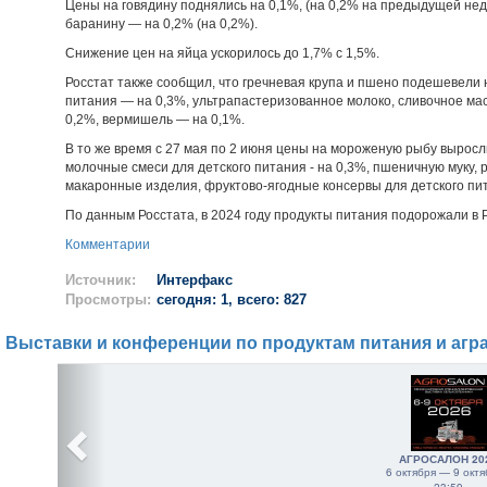
Цены на говядину поднялись на 0,1%, (на 0,2% на предыдущей неде
баранину — на 0,2% (на 0,2%).
Снижение цен на яйца ускорилось до 1,7% с 1,5%.
Росстат также сообщил, что гречневая крупа и пшено подешевели 
питания — на 0,3%, ультрапастеризованное молоко, сливочное мас
0,2%, вермишель — на 0,1%.
В то же время с 27 мая по 2 июня цены на мороженую рыбу выросл
молочные смеси для детского питания - на 0,3%, пшеничную муку, рж
макаронные изделия, фруктово-ягодные консервы для детского пита
По данным Росстата, в 2024 году продукты питания подорожали в Р
Комментарии
Источник:
Интерфакс
Просмотры:
сегодня: 1, всего: 827
Выставки и конференции по продуктам питания и агр
АГРОСАЛОН 20
6 октября — 9 октя