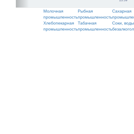
23:59
Молочная
Рыбная
Сахарная
промышленность
промышленность
промышле
Хлебопекарная
Табачная
Соки, воды
промышленность
промышленность
безалкого