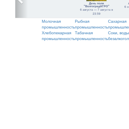
День поля
"ВолгоградАГРО"
6 о
6 августа — 7 августа в
23:59
Молочная
Рыбная
Сахарная
промышленность
промышленность
промышле
Хлебопекарная
Табачная
Соки, воды
промышленность
промышленность
безалкого