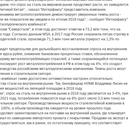
идаем, что спрос на сталь на мировом рынке продолжит расти, но замедлится
литикой Китая", - сказал "Интерфаксу" представитель компании.
намика металлопотребления демонстрирует умеренные темпы роста -
ие же показатели мы увидим и по итогам 2018 года", - сообщил "Интерфаксу"
таллургического комбината".
м "Северстали", в этом году достигнет отметки в 73,2 млн тонн, что на
 года. Согласно данным WSA, в 2017 году Россия сохранила пятую строчку в
дителей стали, произведя 71,3 млн тонн металла (прирост на 1,3% по
ит предпосылки для дальнейшего восстановления спроса на внутреннем
я курса рубля, снижение банковских процентных ставок, обозначенное
ддержку металлопотребляющих отраслей, а также сохраняющийся потенциал
нозируют рост металлопотребления в РФ в этом году на 4%, что создаст
зводства российскими металлургическими компаниями. Темпы роста могут
ления в строительном секторе.
омбинат также достаточно оптимистично настроен относительно
ства стали на внутреннем рынке. Так, бенефициар НЛМК Владимир Лисин не
я мощностей на липецкой площадке в 2018 году.
 спрос на сталь на внутреннем рынке в 2018 году увеличится на 3-4%, при
 2021 году, потребление повысится еще на 8% (рост около 3,3 млн тонн) на
тельном секторе. Производственные мощности сталелитейной компании в
а 100%, а объем производства ожидается на уровне прошлого года.
олжит ориентироваться на поставки на внутренний рынок, где планирует
ал по замещению импортного проката с покрытиями. Продажи на экспорт в
существляться, как и ранее, по остаточному принципу, что соответствует