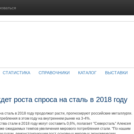
роваться
СТАТИСТИКА
СПРАВОЧНИКИ
КАТАЛОГ
ВЫСТАВКИ
ет роста спроса на сталь в 2018 году
сталь в 2018 году продолжат расти, прогнозируют российские металлурги.
ребления в этом году на внутреннем рынке на 3-4%.
а стали в 2018 году могут составить 0,6%, полагает "Северсталь" Алексея
иже ожидаемых темпов увеличения мирового потребления стали. "По нашим
ым годом, демонстрирующим рост основных мировых экономических