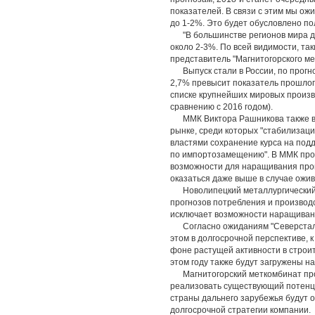
показателей. В связи с этим мы ож
до 1-2%. Это будет обусловлено по
"В большинстве регионов мира ди
около 2-3%. По всей видимости, так
представитель "Магнитогорского ме
Выпуск стали в России, по прогноза
2,7% превысит показатель прошлого
списке крупнейших мировых произво
сравнению с 2016 годом).
ММК Виктора Рашникова также вид
рынке, среди которых "стабилизаци
властями сохранение курса на по
по импортозамещению". В ММК прог
возможности для наращивания прои
оказаться даже выше в случае ожив
Новолипецкий металлургический к
прогнозов потребления и производ
исключает возможности наращивани
Согласно ожиданиям "Северстали",
этом в долгосрочной перспективе, к
фоне растущей активности в строи
этом году также будут загружены н
Магнитогорский меткомбинат прод
реализовать существующий потенци
страны дальнего зарубежья будут о
долгосрочной стратегии компании.