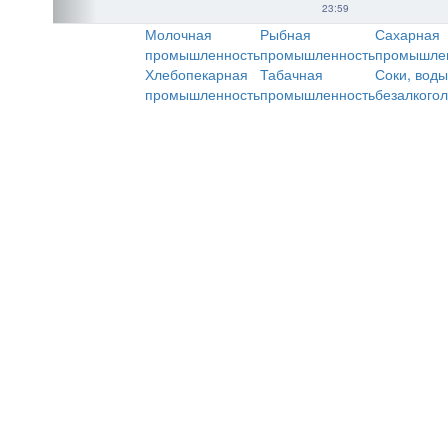
23:59
Молочная
Рыбная
Сахарная
промышленность
промышленность
промышле
Хлебопекарная
Табачная
Соки, воды
промышленность
промышленность
безалкого