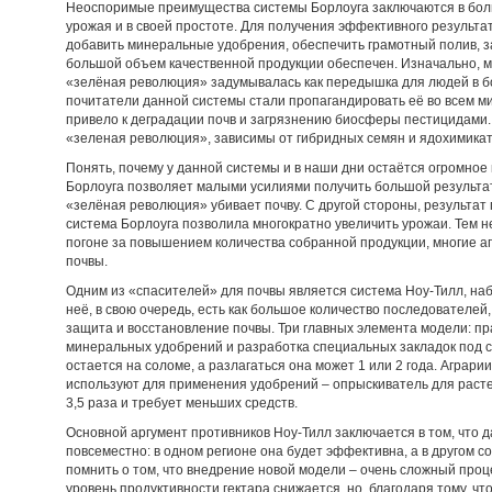
Неоспоримые преимущества системы Борлоуга заключаются в бол
урожая и в своей простоте. Для получения эффективного результа
добавить минеральные удобрения, обеспечить грамотный полив, з
большой объем качественной продукции обеспечен. Изначально, м
«зелёная революция» задумывалась как передышка для людей в б
почитатели данной системы стали пропагандировать её во всем ми
привело к деградации почв и загрязнению биосферы пестицидами. 
«зеленая революция», зависимы от гибридных семян и ядохимикат
Понять, почему у данной системы и в наши дни остаётся огромное
Борлоуга позволяет малыми усилиями получить большой результат, 
«зелёная революция» убивает почву. С другой стороны, результат 
система Борлоуга позволила многократно увеличить урожаи. Тем не
погоне за повышением количества собранной продукции, многие а
почвы.
Одним из «спасителей» для почвы является система Ноу-Тилл, наб
неё, в свою очередь, есть как большое количество последователей, 
защита и восстановление почвы. Три главных элемента модели: п
минеральных удобрений и разработка специальных закладок под с
остается на соломе, а разлагаться она может 1 или 2 года. Аграри
используют для применения удобрений – опрыскиватель для расте
3,5 раза и требует меньших средств.
Основной аргумент противников Ноу-Тилл заключается в том, что 
повсеместно: в одном регионе она будет эффективна, а в другом 
помнить о том, что внедрение новой модели – очень сложный проц
уровень продуктивности гектара снижается, но, благодаря тому, ч