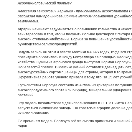
Агротехнологический прорыв?
Александр Генрихович Харченко - председатель агрокомитета 
рассказал нам про инновационные методы повышения урожайнос
земледелия.
Аграрии начинают задумываться о повышении количества и качес
заинтересован в том, чтобы получить больше центнеров с гектара 
высокой степенью клейковины. Борьба за повышение урожайности
руководством сельхозпредприятий.
Задумывались об этом и власти Мексики в 40-ых годах, когда вся 
президента обратилась к Фонду Рокфеллера за помощью: необход
хозяйства. Одним из агрономов фонда выступал Норман Борлоуг –
Нобелевской премии. В Мексике учёный оставался двенадцать лет
высокоурожайных сортов пшеницы для страны, которая в то время,
Эффективная работа учёного привела к тому, что за 15 лет урожай
Суть системы Борлоуга состояла из 4 главных критериев получени
высокопродуктивного сорта или гибрида), минеральные удобрения
растений.
Эту модель позаимствовал для использования в СССР Никита Серг
запускаться химические заводы. Но советские аграрии долго не до
их использованию.
Со временем модель Борлоуга всё же смогла прижиться и в нашей 
годов.