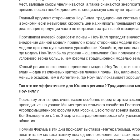
мест, валовые сборы увеличиваются, а также снижаются энергозат
прямого посева необходимо иметь специальную сеялку, которая ст
Главный аргумент сторонников Ноу-Тилла: традиционная система з
и экономически невыгодна: скорость цен на химикаты превышает ск
реализация продукции часто не покрывает затрат на её взращива
Противники нулевой обработки почвы – Ноу-Тилл приводят в качест
внедрение данной модели привело к краху, сторонники модели при
модели привело к увеличению урожайности. Хозяйств, где система
где модель Ноу-Тилл была усвоена – ошеломляют. Они получают с ка
условного зерна больше, чем фермы с традиционной моделью зем
Южный регион постепенно перенимает модель Ноу Тилл, хотя это 
влаги – один из ключевых критериев лечения почвы. Так, например,
меньше осадков, чем в Аргентине, где Ноу-Тилл показывает хорошу
Так что же эффективнее для Южного региона? Традиционная м
Ноу-Тилл?
Поскольку этот вопрос очень важен особенно перед стартом весен
проводиться на уровне Министерства сельского хозяйства Ростовск
Агропромышленного форума Юга России. Свою точку зрения выскажу
ДонЭкспоцентре с 1 по 3 марта на аграрном конгрессе «Актуальны
области».
Помимо Форума в эти дни проходят выставки «Интерагромаш. Агр
посетителям сельхозтехнику последнего поколения, запчасти, ком