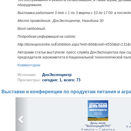
тех.обслуживания и ремонта сельхозмашин, а также корма, добавк
оборудование.
Выставка работает 3 дня: с 1 по 3 марта с 10 до 17:00. в последн
Место проведения: ДонЭкспоцентр, Нагибина 30.
Вход свободный.
Подробная информация на сайте:
http://donexpocentre.ru/Exhibition.aspx?eid=666&ceid=4550&id=131
Авторами статьи выступили: пресс-служба ДонЭкспоцентра при со
председателя агрокомитета в Национальной технологической пал
Комментарии
Источник:
ДонЭкспоцентр
Просмотры:
сегодня: 1, всего: 73
Выставки и конференции по продуктам питания и агр
День поля
"ВолгоградАГРО"
6 о
6 августа — 7 августа в