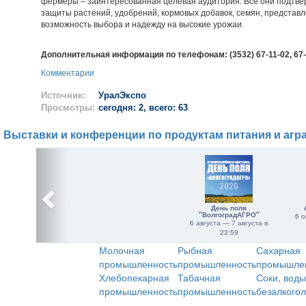
фермеры – заинтересованная целевая аудитория. Все они подтвер
защиты растений, удобрений, кормовых добавок, семян, представ
возможность выбора и надежду на высокие урожаи.
Дополнительная информация по телефонам: (3532) 67-11-02, 67
Комментарии
Источник:
УралЭкспо
Просмотры:
сегодня: 2, всего: 63
Выставки и конференции по продуктам питания и агр
День поля
"ВолгоградАГРО"
6 о
6 августа — 7 августа в
23:59
Молочная
Рыбная
Сахарная
промышленность
промышленность
промышле
Хлебопекарная
Табачная
Соки, воды
промышленность
промышленность
безалкого