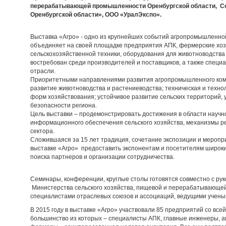
перерабатывающей промышленности Оренбургской области, С
Оренбургской области», ООО «УралЭкспо».
Выставка «Агро» - одно из крупнейших событий агропромышленной
объединяет на своей площадке предприятия АПК, фермерские хоз
сельскохозяйственной техники, оборудования для животноводства 
востребован среди производителей и поставщиков, а также спец
отрасли.
Приоритетными направлениями развития агропромышленного ком
развитие животноводства и растениеводства; техническая и техн
форм хозяйствования; устойчивое развитие сельских территорий,
безопасности региона.
Цель выставки – продемонстрировать достижения в области научно
информационного обеспечения сельского хозяйства, механизмы р
сектора.
Сложившаяся за 15 лет традиция, сочетание экспозиции и меропр
выставке «Агро» предоставить экспонентам и посетителям широк
поиска партнеров и организации сотрудничества.
Семинары, конференции, круглые столы готовятся совместно с р
Министерства сельского хозяйства, пищевой и перерабатывающе
специалистами отраслевых союзов и ассоциаций, ведущими учены
В 2015 году в выставке «Агро» участвовали 85 предприятий со все
большинство из которых – специалисты АПК, главные инженеры, аг