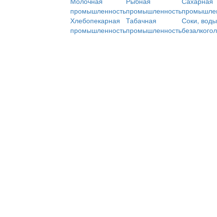
Молочная
Рыбная
Сахарная
промышленность
промышленность
промышле
Хлебопекарная
Табачная
Соки, воды
промышленность
промышленность
безалкого