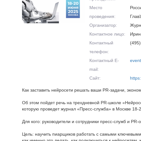
Место
Росс
проведения:
Глав
Организатор:
Журн
Контактное лицо:
Ирин
Контактный
(495)
телефон:
Контактный E-
even
mail:
Сайт:
https
Как заставить нейросети решать ваши PR-задачи, эконом
Об этом пойдет речь на трехдневной PR-школе «Нейрос
которую проведет журнал «Пресс-служба» в Москве 18-2
Для кого: руководители и сотрудники пресс-служб и PR-
Цель: научить пиарщиков работать с самыми ключевыми
как именно это делать, как подключиться к нейросетям,