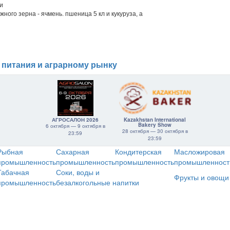
и
ного зерна - ячмень. пшеница 5 кл и кукуруза, а
 питания и аграрному рынку
АГРОСАЛОН 2026
Kazakhstan International
Bakery Show
6 октября — 9 октября в
28 октября — 30 октября в
23:59
23:59
Рыбная
Сахарная
Кондитерская
Масложировая
промышленность
промышленность
промышленность
промышленност
Табачная
Соки, воды и
Фрукты и овощи
промышленность
безалкогольные напитки