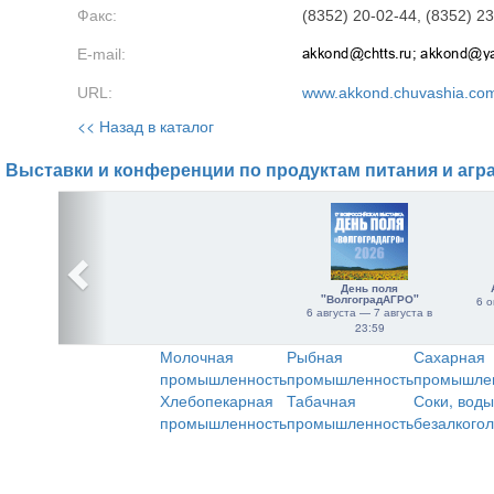
Факс:
(8352) 20-02-44, (8352) 2
E-mail:
URL:
www.akkond.chuvashia.co
<< Назад в каталог
Выставки и конференции по продуктам питания и агр
День поля
"ВолгоградАГРО"
6 о
6 августа — 7 августа в
23:59
Молочная
Рыбная
Сахарная
промышленность
промышленность
промышле
Хлебопекарная
Табачная
Соки, воды
промышленность
промышленность
безалкого