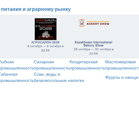
 питания и аграрному рынку
АГРОСАЛОН 2026
Kazakhstan International
Bakery Show
6 октября — 9 октября в
28 октября — 30 октября в
23:59
23:59
Рыбная
Сахарная
Кондитерская
Масложировая
промышленность
промышленность
промышленность
промышленност
Табачная
Соки, воды и
Фрукты и овощи
промышленность
безалкогольные напитки