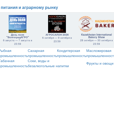
 питания и аграрному рынку
День поля
АГРОСАЛОН 2026
Kazakhstan International
"ВолгоградАГРО"
Bakery Show
6 октября — 9 октября в
6 августа — 7 августа в
28 октября — 30 октября в
23:59
23:59
23:59
Рыбная
Сахарная
Кондитерская
Масложировая
промышленность
промышленность
промышленность
промышленност
Табачная
Соки, воды и
Фрукты и овощи
промышленность
безалкогольные напитки