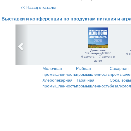
<< Назад в каталог
Выставки и конференции по продуктам питания и агр
День поля
"ВолгоградАГРО"
6 о
6 августа — 7 августа в
23:59
Молочная
Рыбная
Сахарная
промышленность
промышленность
промышле
Хлебопекарная
Табачная
Соки, воды
промышленность
промышленность
безалкого